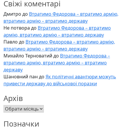
Свіжі коментарі
Дмитро
до
Втратимо Федорова – втратимо армію,
втратимо армію – втратимо державу
Не потвора
до
Втратимо Федорова – втратимо
армію, втратимо армію – втратимо державу
Павло
до
Втратимо Федорова – втратимо армію,
втратимо армію – втратимо державу
Михайло Терноватий
до
Втратимо Федорова –
втратимо армію, втратимо армію – втратимо
державу
Шановний пан
до
Як політичні авантюри можуть
привести державу до військової поразки
Архів
Архів
Позначки