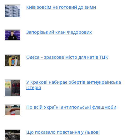
Київ зовсім не готовий до зими
Запорізький клан Федорових
Одеса – зразкове місто для катів ТЦК
У Кракові набирає обертів антиукраїнська
істерія
По всій Україні антипольські флешмоби
Що показало повстання у Львові