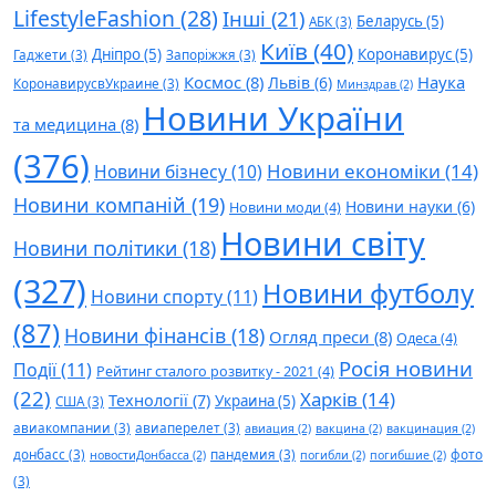
LifestyleFashion
(28)
Інші
(21)
Беларусь
(5)
АБК
(3)
Київ
(40)
Дніпро
(5)
Коронавирус
(5)
Гаджети
(3)
Запоріжжя
(3)
Космос
(8)
Наука
Львів
(6)
КоронавирусвУкраине
(3)
Минздрав
(2)
Новини України
та медицина
(8)
(376)
Новини економіки
(14)
Новини бізнесу
(10)
Новини компаній
(19)
Новини науки
(6)
Новини моди
(4)
Новини світу
Новини політики
(18)
(327)
Новини футболу
Новини спорту
(11)
(87)
Новини фінансів
(18)
Огляд преси
(8)
Одеса
(4)
Росія новини
Події
(11)
Рейтинг сталого розвитку - 2021
(4)
(22)
Харків
(14)
Технології
(7)
Украина
(5)
США
(3)
авиакомпании
(3)
авиаперелет
(3)
авиация
(2)
вакцина
(2)
вакцинация
(2)
донбасс
(3)
пандемия
(3)
фото
новостиДонбасса
(2)
погибли
(2)
погибшие
(2)
(3)