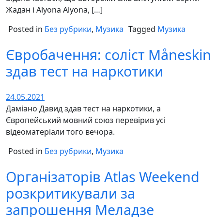
Жадан і Alyona Alyona, […]
Posted in
Без рубрики
,
Музика
Tagged
Музика
Євробачення: соліст Måneskin
здав тест на наркотики
24.05.2021
Даміано Давид здав тест на наркотики, а
Європейський мовний союз перевірив усі
відеоматеріали того вечора.
Posted in
Без рубрики
,
Музика
Організаторів Atlas Weekend
розкритикували за
запрошення Меладзе