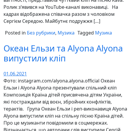
Ролик з’явився на YouTube-каналі виконавиці. На
кадрах відображена співачка разом з чоловіком
Сергієм Середою. Майбутнє подружжя […]
Posted in
Без рубрики
,
Музика
Tagged
Музика
Океан Ельзи та Alyona Alyona
випустили кліп
01.06.2021
Фото: instagram.com/alyona.alyona.official Океан
Ельзи і Alyona Alyona презентували спільний кліп
Композиція Країна дітей присвячена дітям України,
які постраждали від воєн, збройних конфліктів,
терактів. Група Океан Ельзи і реп-виконавиця Alyona
Alyona випустили кліп на спільну пісню Країна дітей.
Про це музиканти повідомили в соцмережах.
Відзначається, що авторами слів виступили Сергій