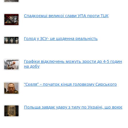
Спадкоємці великої слави УПА проти ТЦК
Голод у ЗСУ- це щоденна реальність
Графіки відключень можуть зрости до 4-5 годин
на добу
“Скеля” – початок кінця головкому Сирського
Польща завдає удару з тилу по Україні, що воює