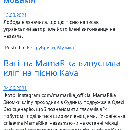
13.08.2021
Лобода відзначила, що цю пісню написав
український автор, але його імені виконавиця не
назвала.
Posted in
Без рубрики
,
Музика
Вагітна MamaRika випустила
кліп на пісню Kava
24.06.2021
Фото: instagram.com/mamarika_official MamaRika
Зйомки кліпу проходили в будинку подружжя в Одесі
без сценарію, щоб познайомити глядачів з їх
побутом і поділитися щирими емоціями. Українська
співачка MamaRika, незважаючи на останні місяці
вагітності, представила чуттєвий кліп на пісню Kava.