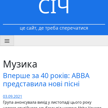
СІЧ
це сайт, де треба сперечатися
Музика
Вперше за 40 років: АВВА
представила нові пісні
03.09.2021
Група анонсувала вихід у листопаді цього року
нового студійного альбому під назвою Abba Voyage.