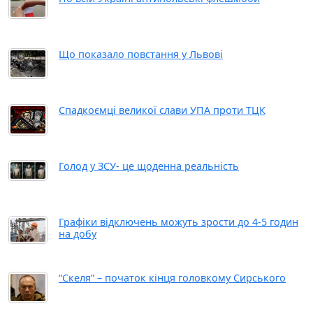
Що показало повстання у Львові
Спадкоємці великої слави УПА проти ТЦК
Голод у ЗСУ- це щоденна реальність
Графіки відключень можуть зрости до 4-5 годин
на добу
“Скеля” – початок кінця головкому Сирського