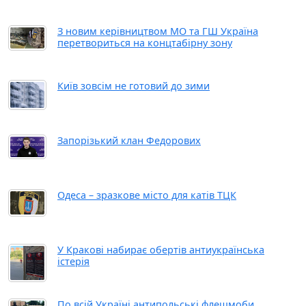
З новим керівництвом МО та ГШ Україна
перетвориться на концтабірну зону
Київ зовсім не готовий до зими
Запорізький клан Федорових
Одеса – зразкове місто для катів ТЦК
У Кракові набирає обертів антиукраїнська
істерія
По всій Україні антипольські флешмоби