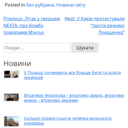
Posted in
Без рубрики
,
Новини світу
Навігація
Previous:
Літак з творцем
Next:
У Києві протестували
NEXTA: про бомбу
“проти режиму
записів
повідомив Мінськ
Лукашенка”
Пошук:
Новини
У Польщі починають все більше бити та різати
українців
Втратимо Федорова – втратимо армію, втратимо
армію – втратимо державу
Скільки Україні коштує зупинка морського
коридора