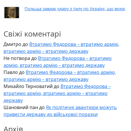
Польща завдає удару з тилу по Україні, що воює
Свіжі коментарі
Дмитро
до
Втратимо Федорова – втратимо армію,
втратимо армію – втратимо державу
Не потвора
до
Втратимо Федорова – втратимо
армію, втратимо армію – втратимо державу
Павло
до
Втратимо Федорова – втратимо армію,
втратимо армію – втратимо державу
Михайло Терноватий
до
Втратимо Федорова –
втратимо армію, втратимо армію – втратимо
державу
Шановний пан
до
Як політичні авантюри можуть
привести державу до військової поразки
Архів