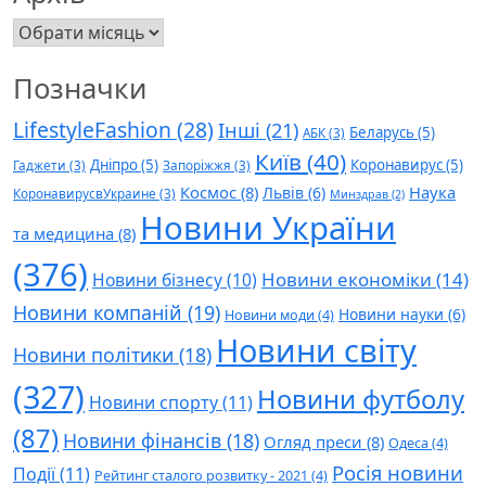
Архів
Позначки
LifestyleFashion
(28)
Інші
(21)
Беларусь
(5)
АБК
(3)
Київ
(40)
Дніпро
(5)
Коронавирус
(5)
Гаджети
(3)
Запоріжжя
(3)
Космос
(8)
Наука
Львів
(6)
КоронавирусвУкраине
(3)
Минздрав
(2)
Новини України
та медицина
(8)
(376)
Новини економіки
(14)
Новини бізнесу
(10)
Новини компаній
(19)
Новини науки
(6)
Новини моди
(4)
Новини світу
Новини політики
(18)
(327)
Новини футболу
Новини спорту
(11)
(87)
Новини фінансів
(18)
Огляд преси
(8)
Одеса
(4)
Росія новини
Події
(11)
Рейтинг сталого розвитку - 2021
(4)