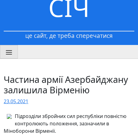
СІЧ
це сайт, де треба сперечатися
Частина армії Азербайджану
залишила Вірменію
23.05.2021
Підрозділи збройних сил республіки повністю
контролюють положення, зазначили в
Міноборони Вірменії.