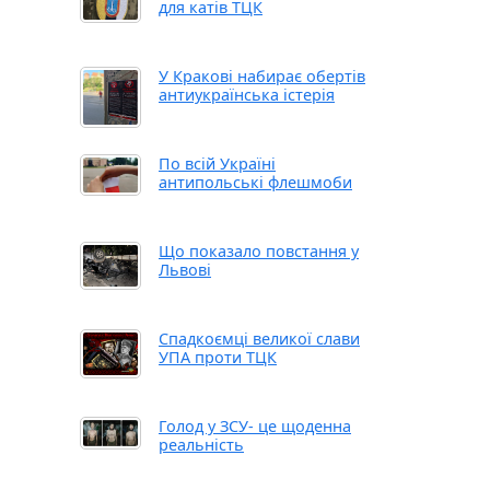
для катів ТЦК
У Кракові набирає обертів
антиукраїнська істерія
По всій Україні
антипольські флешмоби
Що показало повстання у
Львові
Спадкоємці великої слави
УПА проти ТЦК
Голод у ЗСУ- це щоденна
реальність