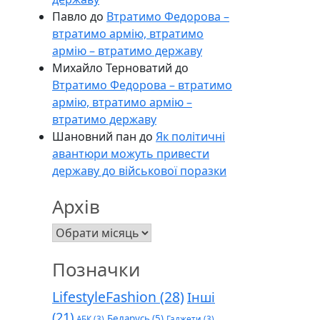
Павло
до
Втратимо Федорова –
втратимо армію, втратимо
армію – втратимо державу
Михайло Терноватий
до
Втратимо Федорова – втратимо
армію, втратимо армію –
втратимо державу
Шановний пан
до
Як політичні
авантюри можуть привести
державу до військової поразки
Архів
Архів
Позначки
LifestyleFashion
(28)
Інші
(21)
Беларусь
(5)
АБК
(3)
Гаджети
(3)