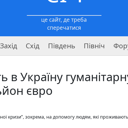
це сайт, де треба
сперечатися
Захід
Схід
Південь
Північ
Фор
ь в Україну гуманітарн
ьйон євро
ної кризи”, зокрема, на допомогу людям, які проживають