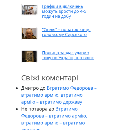
Графіки відключень
можуть зрости до 4-5
годин на добу
“Скеля” – початок кінця
головкому Сирського
Польща завдає удару з
тилу по Україні, що воює
Свіжі коментарі
Дмитро
до
Втратимо Федорова –
втратимо армію, втратимо
армію – втратимо державу
Не потвора
до
Втратимо
Федорова – втратимо армію,
втратимо армію – втратимо
державу