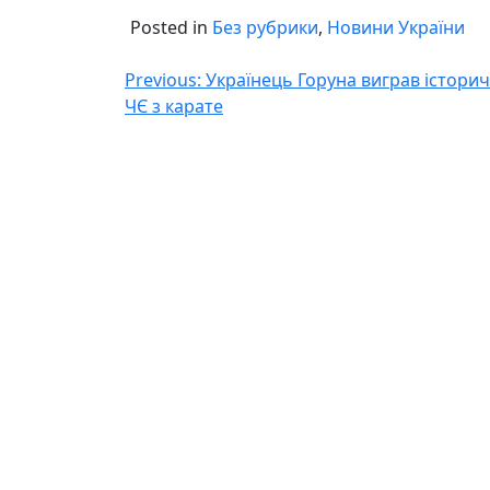
Posted in
Без рубрики
,
Новини України
Навігація
Previous:
Українець Горуна виграв істори
ЧЄ з карате
записів