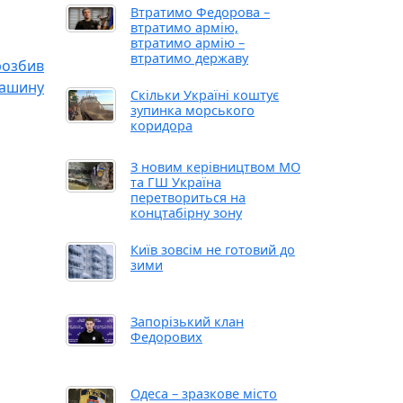
Втратимо Федорова –
втратимо армію,
втратимо армію –
втратимо державу
розбив
ашину
Скільки Україні коштує
зупинка морського
коридора
З новим керівництвом МО
та ГШ Україна
перетвориться на
концтабірну зону
Київ зовсім не готовий до
зими
Запорізький клан
Федорових
Одеса – зразкове місто