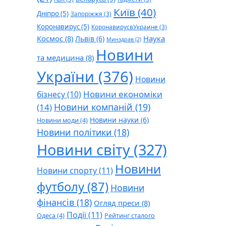
Київ
(40)
Дніпро
(5)
Запоріжжя
(3)
Коронавирус
(5)
КоронавирусвУкраине
(3)
Космос
(8)
Наука
Львів
(6)
Минздрав
(2)
Новини
та медицина
(8)
України
(376)
Новини
Новини економіки
бізнесу
(10)
Новини компаній
(19)
(14)
Новини науки
(6)
Новини моди
(4)
Новини політики
(18)
Новини світу
(327)
Новини
Новини спорту
(11)
футболу
(87)
Новини
фінансів
(18)
Огляд преси
(8)
Події
(11)
Одеса
(4)
Рейтинг сталого