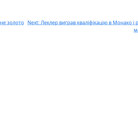
чне золото
Next:
Леклер виграв кваліфікацію в Монако і 
м