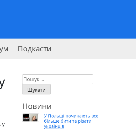
ум
Подкасти
у
Пошук:
Новини
У Польщі починають все
більше бити та різати
 у
українців