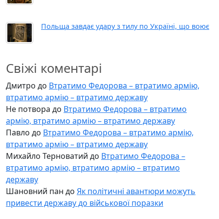
Польща завдає удару з тилу по Україні, що воює
Свіжі коментарі
Дмитро
до
Втратимо Федорова – втратимо армію,
втратимо армію – втратимо державу
Не потвора
до
Втратимо Федорова – втратимо
армію, втратимо армію – втратимо державу
Павло
до
Втратимо Федорова – втратимо армію,
втратимо армію – втратимо державу
Михайло Терноватий
до
Втратимо Федорова –
втратимо армію, втратимо армію – втратимо
державу
Шановний пан
до
Як політичні авантюри можуть
привести державу до військової поразки