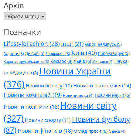
Архів
Архів
Позначки
LifestyleFashion
(28)
Інші
(21)
Беларусь
(5)
АБК
(3)
Київ
(40)
Дніпро
(5)
Коронавирус
(5)
Гаджети
(3)
Запоріжжя
(3)
Космос
(8)
Наука
Львів
(6)
КоронавирусвУкраине
(3)
Минздрав
(2)
Новини України
та медицина
(8)
(376)
Новини економіки
(14)
Новини бізнесу
(10)
Новини компаній
(19)
Новини науки
(6)
Новини моди
(4)
Новини світу
Новини політики
(18)
(327)
Новини футболу
Новини спорту
(11)
(87)
Новини фінансів
(18)
Огляд преси
(8)
Одеса
(4)