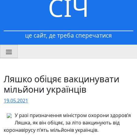
СІЧ
це сайт, де треба сперечатися
Ляшко обіцяє вакцинувати
мільйони українців
19.05.2021
У разі призначення міністром охорони здоров’я
Ляшка, як він обіцяє, за літо вакцинують від
коронавірусу п’ять мільйонів українців.