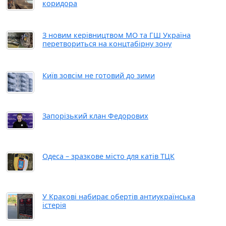
коридора
З новим керівництвом МО та ГШ Україна
перетвориться на концтабірну зону
Київ зовсім не готовий до зими
Запорізький клан Федорових
Одеса – зразкове місто для катів ТЦК
У Кракові набирає обертів антиукраїнська
істерія