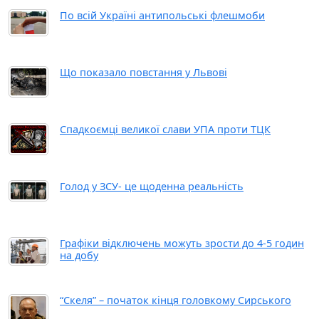
По всій Україні антипольські флешмоби
Що показало повстання у Львові
Спадкоємці великої слави УПА проти ТЦК
Голод у ЗСУ- це щоденна реальність
Графіки відключень можуть зрости до 4-5 годин
на добу
“Скеля” – початок кінця головкому Сирського