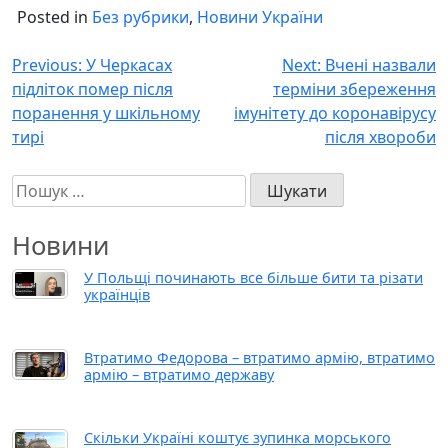
Posted in
Без рубрики
,
Новини України
Навігація
Previous:
У Черкасах
Next:
Вчені назвали
підліток помер після
терміни збереження
записів
поранення у шкільному
імунітету до коронавірусу
тирі
після хвороби
Пошук:
Новини
У Польщі починають все більше бити та різати
українців
Втратимо Федорова – втратимо армію, втратимо
армію – втратимо державу
Скільки Україні коштує зупинка морського