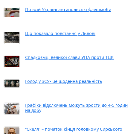
По всій Україні антипольські флешмоби
Що показало повстання у Львові
Спадкоємці великої слави УПА проти ТЦК
Голод у ЗСУ- це щоденна реальність
Графіки відключень можуть зрости до 4-5 годин
на добу
“Скеля” – початок кінця головкому Сирського