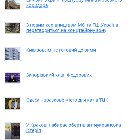
коридора
З новим керівництвом МО та ГШ Україна
перетвориться на концтабірну зону
Київ зовсім не готовий до зими
Запорізький клан Федорових
Одеса – зразкове місто для катів ТЦК
У Кракові набирає обертів антиукраїнська
істерія