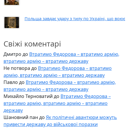
Польща завдає удару з тилу по Україні, що воює
Свіжі коментарі
Дмитро
до
Втратимо Федорова – втратимо армію,
втратимо армію – втратимо державу
Не потвора
до
Втратимо Федорова – втратимо
армію, втратимо армію – втратимо державу
Павло
до
Втратимо Федорова – втратимо армію,
втратимо армію – втратимо державу
Михайло Терноватий
до
Втратимо Федорова –
втратимо армію, втратимо армію – втратимо
державу
Шановний пан
до
Як політичні авантюри можуть
привести державу до військової поразки