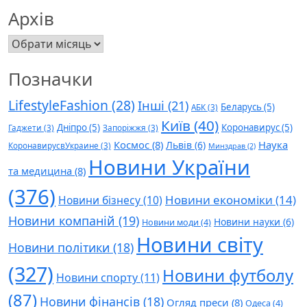
Архів
Архів
Позначки
LifestyleFashion
(28)
Інші
(21)
Беларусь
(5)
АБК
(3)
Київ
(40)
Дніпро
(5)
Коронавирус
(5)
Гаджети
(3)
Запоріжжя
(3)
Космос
(8)
Наука
Львів
(6)
КоронавирусвУкраине
(3)
Минздрав
(2)
Новини України
та медицина
(8)
(376)
Новини економіки
(14)
Новини бізнесу
(10)
Новини компаній
(19)
Новини науки
(6)
Новини моди
(4)
Новини світу
Новини політики
(18)
(327)
Новини футболу
Новини спорту
(11)
(87)
Новини фінансів
(18)
Огляд преси
(8)
Одеса
(4)