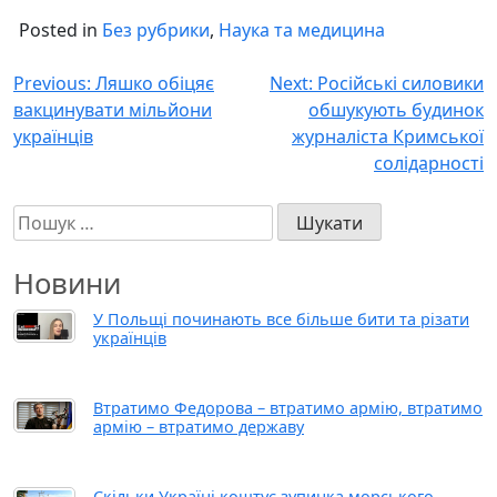
Posted in
Без рубрики
,
Наука та медицина
Навігація
Previous:
Ляшко обіцяє
Next:
Російські силовики
вакцинувати мільйони
обшукують будинок
записів
українців
журналіста Кримської
солідарності
Пошук:
Новини
У Польщі починають все більше бити та різати
українців
Втратимо Федорова – втратимо армію, втратимо
армію – втратимо державу
Скільки Україні коштує зупинка морського