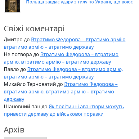
Польща завдає удару з тилу по Україні, що воює
Свіжі коментарі
Дмитро
до
Втратимо Федорова – втратимо армію,
втратимо армію – втратимо державу
Не потвора
до
Втратимо Федорова – втратимо
армію, втратимо армію – втратимо державу
Павло
до
Втратимо Федорова – втратимо армію,
втратимо армію – втратимо державу
Михайло Терноватий
до
Втратимо Федорова –
втратимо армію, втратимо армію – втратимо
державу
Шановний пан
до
Як політичні авантюри можуть
привести державу до військової поразки
Архів