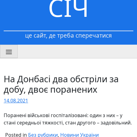
СІЧ
це сайт, де треба сперечатися
На Донбасі два обстріли за
добу, двоє поранених
14.08.2021
Поранені військові госпіталізовані: один з них – у
стані середньої тяжкості, стан другого – задовільний.
Posted in
Без рубрики
,
Новини України