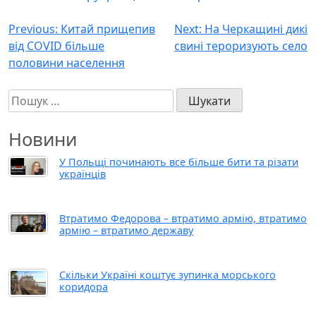
Навігація
Previous:
Китай прищепив
Next:
На Черкащині дикі
від COVID більше
свині тероризують село
записів
половини населення
Пошук:
Новини
У Польщі починають все більше бити та різати
українців
Втратимо Федорова – втратимо армію, втратимо
армію – втратимо державу
Скільки Україні коштує зупинка морського
коридора