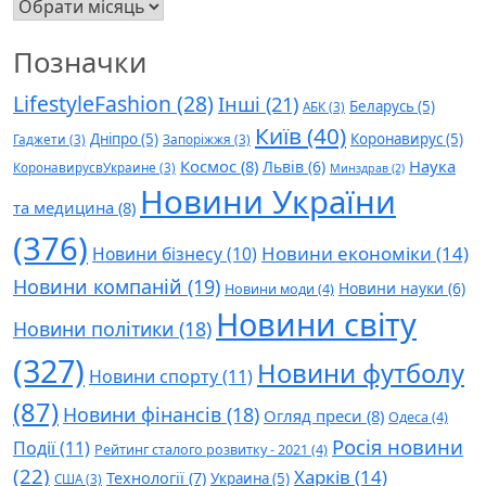
Архів
Позначки
LifestyleFashion
(28)
Інші
(21)
Беларусь
(5)
АБК
(3)
Київ
(40)
Дніпро
(5)
Коронавирус
(5)
Гаджети
(3)
Запоріжжя
(3)
Космос
(8)
Наука
Львів
(6)
КоронавирусвУкраине
(3)
Минздрав
(2)
Новини України
та медицина
(8)
(376)
Новини економіки
(14)
Новини бізнесу
(10)
Новини компаній
(19)
Новини науки
(6)
Новини моди
(4)
Новини світу
Новини політики
(18)
(327)
Новини футболу
Новини спорту
(11)
(87)
Новини фінансів
(18)
Огляд преси
(8)
Одеса
(4)
Росія новини
Події
(11)
Рейтинг сталого розвитку - 2021
(4)
(22)
Харків
(14)
Технології
(7)
Украина
(5)
США
(3)