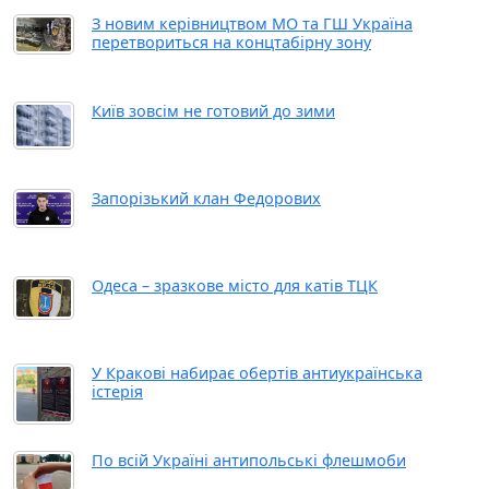
З новим керівництвом МО та ГШ Україна
перетвориться на концтабірну зону
Київ зовсім не готовий до зими
Запорізький клан Федорових
Одеса – зразкове місто для катів ТЦК
У Кракові набирає обертів антиукраїнська
істерія
По всій Україні антипольські флешмоби