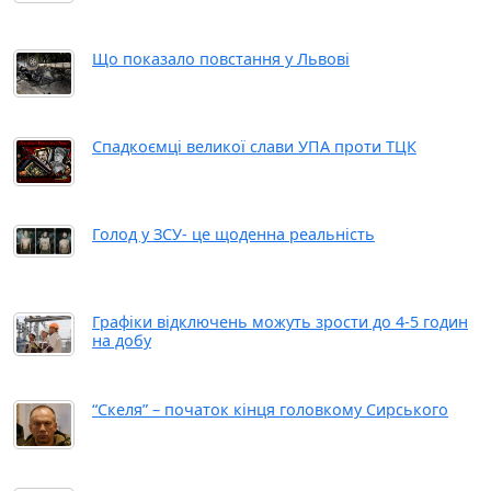
Що показало повстання у Львові
Спадкоємці великої слави УПА проти ТЦК
Голод у ЗСУ- це щоденна реальність
Графіки відключень можуть зрости до 4-5 годин
на добу
“Скеля” – початок кінця головкому Сирського