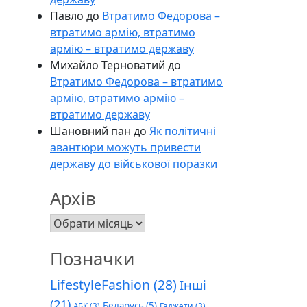
Павло
до
Втратимо Федорова –
втратимо армію, втратимо
армію – втратимо державу
Михайло Терноватий
до
Втратимо Федорова – втратимо
армію, втратимо армію –
втратимо державу
Шановний пан
до
Як політичні
авантюри можуть привести
державу до військової поразки
Архів
Архів
Позначки
LifestyleFashion
(28)
Інші
(21)
Беларусь
(5)
АБК
(3)
Гаджети
(3)