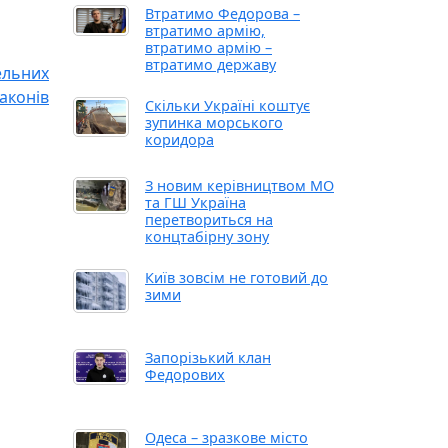
Втратимо Федорова –
втратимо армію,
втратимо армію –
втратимо державу
ельних
аконів
Скільки Україні коштує
зупинка морського
коридора
З новим керівництвом МО
та ГШ Україна
перетвориться на
концтабірну зону
Київ зовсім не готовий до
зими
Запорізький клан
Федорових
Одеса – зразкове місто