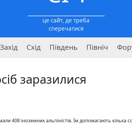
це сайт, де треба
сперечатися
Захід
Схід
Південь
Північ
Фор
осіб заразилися
али 408 іноземних альпіністів. Їм допомагають кілька с