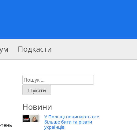
ум
Подкасти
Пошук:
Новини
У Польщі починають все
більше бити та різати
отень
українців