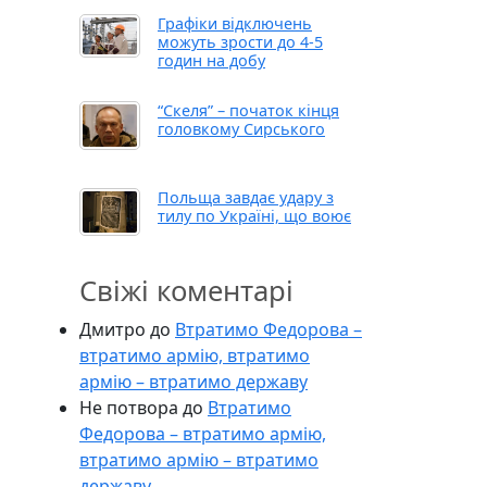
Графіки відключень
можуть зрости до 4-5
годин на добу
“Скеля” – початок кінця
головкому Сирського
Польща завдає удару з
тилу по Україні, що воює
Свіжі коментарі
Дмитро
до
Втратимо Федорова –
втратимо армію, втратимо
армію – втратимо державу
Не потвора
до
Втратимо
Федорова – втратимо армію,
втратимо армію – втратимо
державу