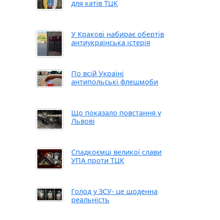
для катів ТЦК
У Кракові набирає обертів
антиукраїнська істерія
По всій Україні
антипольські флешмоби
Що показало повстання у
Львові
Спадкоємці великої слави
УПА проти ТЦК
Голод у ЗСУ- це щоденна
реальність