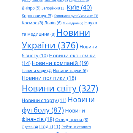
Київ
(40)
Дніпро
(5)
Запоріжжя
(3)
Коронавирус
(5)
КоронавирусвУкраине
(3)
Космос
(8)
Наука
Львів
(6)
Минздрав
(2)
Новини
та медицина
(8)
України
(376)
Новини
Новини економіки
бізнесу
(10)
Новини компаній
(19)
(14)
Новини науки
(6)
Новини моди
(4)
Новини політики
(18)
Новини світу
(327)
Новини
Новини спорту
(11)
футболу
(87)
Новини
фінансів
(18)
Огляд преси
(8)
Події
(11)
Одеса
(4)
Рейтинг сталого