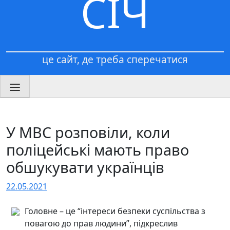
СІЧ
це сайт, де треба сперечатися
У МВС розповіли, коли
поліцейські мають право
обшукувати українців
22.05.2021
Головне – це “інтереси безпеки суспільства з
повагою до прав людини”, підкреслив