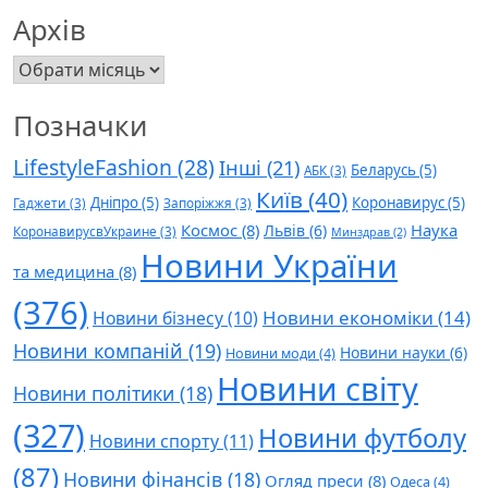
Архів
Архів
Позначки
LifestyleFashion
(28)
Інші
(21)
Беларусь
(5)
АБК
(3)
Київ
(40)
Дніпро
(5)
Коронавирус
(5)
Гаджети
(3)
Запоріжжя
(3)
Космос
(8)
Наука
Львів
(6)
КоронавирусвУкраине
(3)
Минздрав
(2)
Новини України
та медицина
(8)
(376)
Новини економіки
(14)
Новини бізнесу
(10)
Новини компаній
(19)
Новини науки
(6)
Новини моди
(4)
Новини світу
Новини політики
(18)
(327)
Новини футболу
Новини спорту
(11)
(87)
Новини фінансів
(18)
Огляд преси
(8)
Одеса
(4)