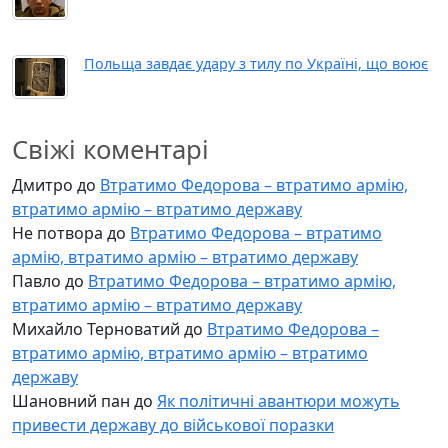
Польща завдає удару з тилу по Україні, що воює
Свіжі коментарі
Дмитро
до
Втратимо Федорова – втратимо армію,
втратимо армію – втратимо державу
Не потвора
до
Втратимо Федорова – втратимо
армію, втратимо армію – втратимо державу
Павло
до
Втратимо Федорова – втратимо армію,
втратимо армію – втратимо державу
Михайло Терноватий
до
Втратимо Федорова –
втратимо армію, втратимо армію – втратимо
державу
Шановний пан
до
Як політичні авантюри можуть
привести державу до військової поразки