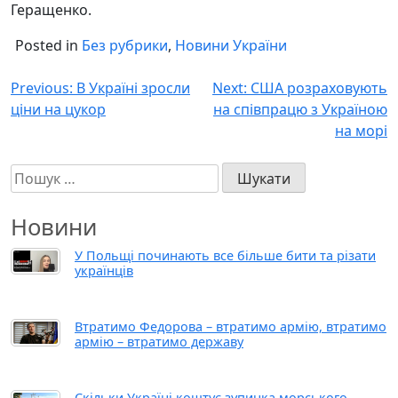
Геращенко.
Posted in
Без рубрики
,
Новини України
Навігація
Previous:
В Україні зросли
Next:
США розраховують
ціни на цукор
на співпрацю з Україною
записів
на морі
Пошук:
Новини
У Польщі починають все більше бити та різати
українців
Втратимо Федорова – втратимо армію, втратимо
армію – втратимо державу
Скільки Україні коштує зупинка морського