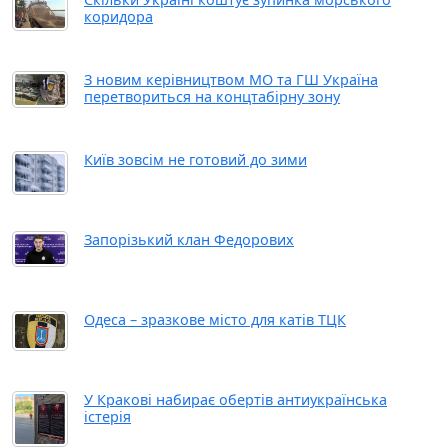
коридора
З новим керівництвом МО та ГШ Україна
перетвориться на концтабірну зону
Київ зовсім не готовий до зими
Запорізький клан Федорових
Одеса – зразкове місто для катів ТЦК
У Кракові набирає обертів антиукраїнська
істерія