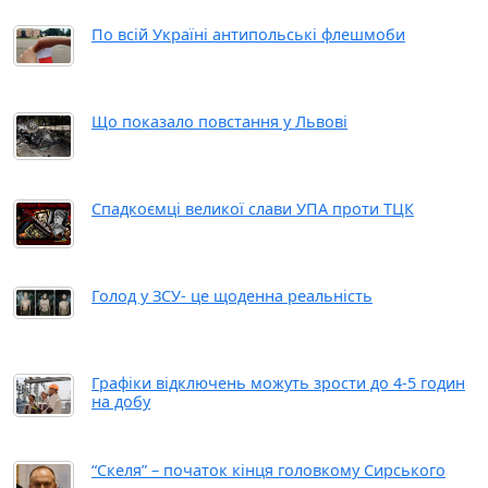
По всій Україні антипольські флешмоби
Що показало повстання у Львові
Спадкоємці великої слави УПА проти ТЦК
Голод у ЗСУ- це щоденна реальність
Графіки відключень можуть зрости до 4-5 годин
на добу
“Скеля” – початок кінця головкому Сирського