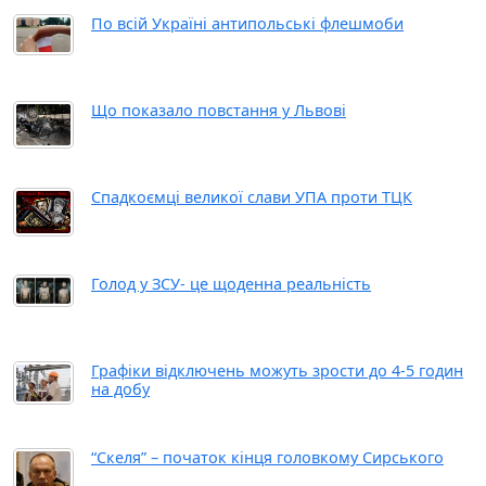
По всій Україні антипольські флешмоби
Що показало повстання у Львові
Спадкоємці великої слави УПА проти ТЦК
Голод у ЗСУ- це щоденна реальність
Графіки відключень можуть зрости до 4-5 годин
на добу
“Скеля” – початок кінця головкому Сирського