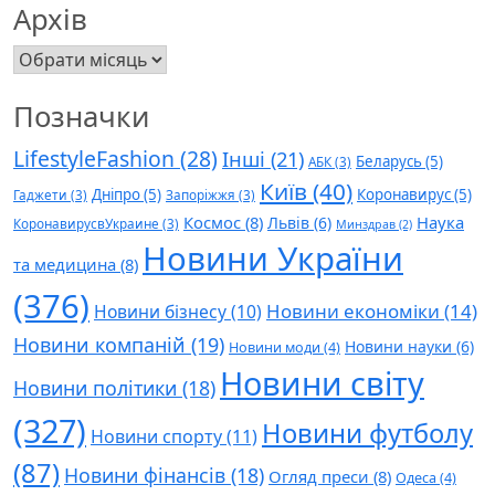
Архів
Архів
Позначки
LifestyleFashion
(28)
Інші
(21)
Беларусь
(5)
АБК
(3)
Київ
(40)
Дніпро
(5)
Коронавирус
(5)
Гаджети
(3)
Запоріжжя
(3)
Космос
(8)
Наука
Львів
(6)
КоронавирусвУкраине
(3)
Минздрав
(2)
Новини України
та медицина
(8)
(376)
Новини економіки
(14)
Новини бізнесу
(10)
Новини компаній
(19)
Новини науки
(6)
Новини моди
(4)
Новини світу
Новини політики
(18)
(327)
Новини футболу
Новини спорту
(11)
(87)
Новини фінансів
(18)
Огляд преси
(8)
Одеса
(4)