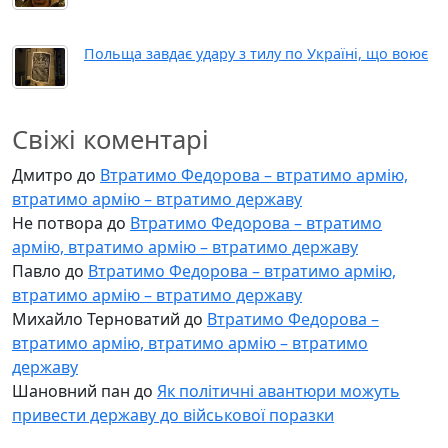
Польща завдає удару з тилу по Україні, що воює
Свіжі коментарі
Дмитро
до
Втратимо Федорова – втратимо армію,
втратимо армію – втратимо державу
Не потвора
до
Втратимо Федорова – втратимо
армію, втратимо армію – втратимо державу
Павло
до
Втратимо Федорова – втратимо армію,
втратимо армію – втратимо державу
Михайло Терноватий
до
Втратимо Федорова –
втратимо армію, втратимо армію – втратимо
державу
Шановний пан
до
Як політичні авантюри можуть
привести державу до військової поразки