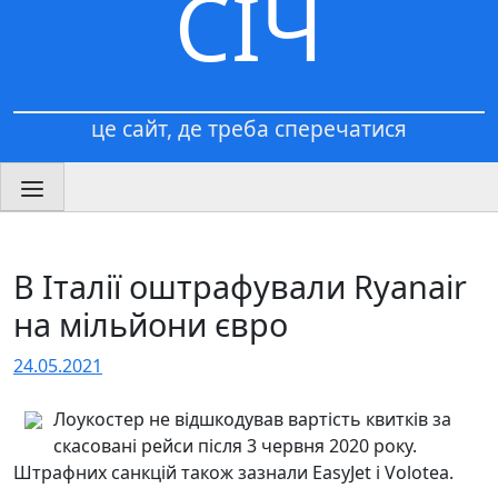
СІЧ
це сайт, де треба сперечатися
В Італії оштрафували Ryanair
на мільйони євро
24.05.2021
Лоукостер не відшкодував вартість квитків за
скасовані рейси після 3 червня 2020 року.
Штрафних санкцій також зазнали EasyJet і Volotea.