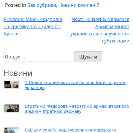
Posted in
Без рубрики
,
Новини компаній
Навігація
Previous:
Мінськ відповів
Next:
На Netflix з’явилася
на критику за інцидент з
Армія мерців з
записів
Ryanair
українською озвучкою та
субтитрами
Пошук:
Новини
У Польщі починають все більше бити та різати
українців
Втратимо Федорова – втратимо армію, втратимо
армію – втратимо державу
Скільки Україні коштує зупинка морського