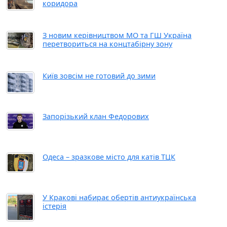
коридора
З новим керівництвом МО та ГШ Україна
перетвориться на концтабірну зону
Київ зовсім не готовий до зими
Запорізький клан Федорових
Одеса – зразкове місто для катів ТЦК
У Кракові набирає обертів антиукраїнська
істерія