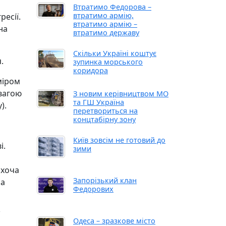
Втратимо Федорова –
втратимо армію,
есії.
втратимо армію –
на
втратимо державу
Скільки Україні коштує
.
зупинка морського
коридора
міром
увагою
З новим керівництвом МО
та ГШ Україна
).
перетвориться на
концтабірну зону
Київ зовсім не готовий до
і.
зими
, хоча
Запорізький клан
на
Федорових
Одеса – зразкове місто