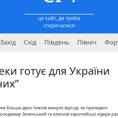
це сайт, де треба
сперечатися
Захід
Схід
Південь
Північ
Фор
пеки готує для України
чих”
же більше двох тижнів минуло відтоді, як президент
олодимир Зеленський та ключові європейські лідери ра