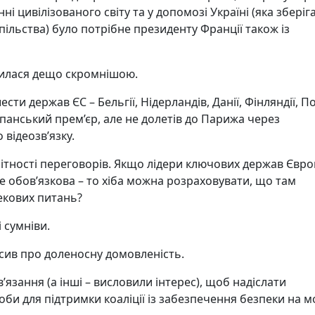
нні цивілізованого світу та у допомозі Україні (яка зберіг
пільства) було потрібне президенту Франції також із
вилася дещо скромнішою.
и держав ЄС – Бельгії, Нідерландів, Данії, Фінляндії, П
 іспанський прем’єр, але не долетів до Парижа через
 відеозв’язку.
ітності переговорів. Якщо лідери ключових держав Євр
е обов’язкова – то хіба можна розраховувати, що там
екових питань?
 сумніви.
осив про доленосну домовленість.
язання (а інші – висловили інтерес), щоб надіслати
оби для підтримки коаліції із забезпечення безпеки на м