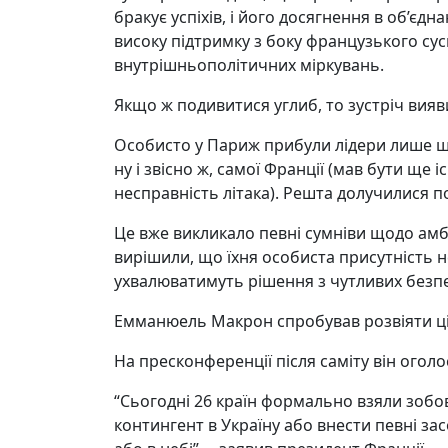
бракує успіхів, і його досягнення в об’єдна
високу підтримку з боку французького сус
внутрішньополітичних міркувань.
Якщо ж подивитися углиб, то зустріч вия
Особисто у Париж прибули лідери лише шест
ну і звісно ж, самої Франції (мав бути ще
несправність літака). Решта долучилися по
Це вже викликало певні сумніви щодо амб
вирішили, що їхня особиста присутність н
ухвалюватимуть рішення з чутливих безп
Емманюель Макрон спробував розвіяти ці
На пресконференції після саміту він огол
“Сьогодні 26 країн формально взяли зобов’
контингент в Україну або внести певні зас