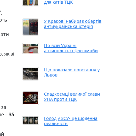
для катів ТЦК
,
ють
У Кракові набирає обертів
антиукраїнська істерія
мати
По всій Україні
антипольські флешмоби
 як зі
Що показало повстання у
Львові
Спадкоємці великої слави
УПА проти ТЦК
у
 за
ше –
35
Голод у ЗСУ- це щоденна
реальність
ай