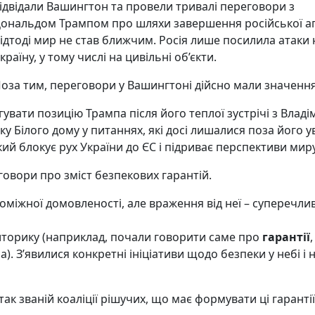
ідвідали Вашингтон та провели тривалі переговори з
ональдом Трампом про шляхи завершення російської агр
ідтоді мир не став ближчим. Росія лише посилила атаки 
країну, у тому числі на цивільні об’єкти.
оза тим, переговори у Вашингтоні дійсно мали значення
гувати позицію Трампа після його теплої зустрічі з Владі
ку Білого дому у питаннях, які досі лишалися поза його 
який блокує рух України до ЄС і підриває перспективи миру
говори про зміст безпекових гарантій.
роміжної домовленості, але враження від неї – суперечлив
иторику (наприклад, почали говорити саме про
гарантії
. З’явилися конкретні ініціативи щодо безпеки у небі і 
так званій коаліції рішучих, що має формувати ці гарантії