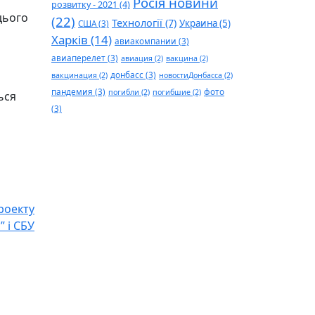
Росія новини
розвитку - 2021
(4)
цього
(22)
Технології
(7)
Украина
(5)
США
(3)
Харків
(14)
авиакомпании
(3)
авиаперелет
(3)
авиация
(2)
вакцина
(2)
донбасс
(3)
вакцинация
(2)
новостиДонбасса
(2)
пандемия
(3)
фото
погибли
(2)
погибшие
(2)
ься
(3)
роекту
 і СБУ