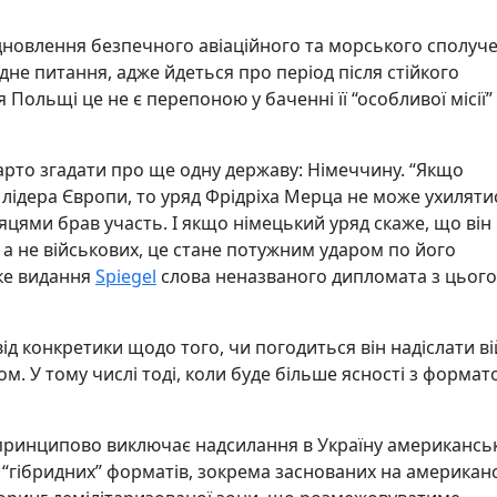
відновлення безпечного авіаційного та морського сполуч
идне питання, адже йдеться про період після стійкого
 Польщі це не є перепоною у баченні її “особливої місії”
рто згадати про ще одну державу: Німеччину. “Якщо
лідера Європи, то уряд Фрідріха Мерца не може ухилятис
ісяцями брав участь. І якщо німецький уряд скаже, що він
 а не військових, це стане потужним ударом по його
ьке видання
Spiegel
слова неназваного дипломата з цього
від конкретики щодо того, чи погодиться він надіслати в
м. У тому числі тоді, коли буде більше ясності з формат
 принципово виключає надсилання в Україну американсь
о “гібридних” форматів, зокрема заснованих на американ