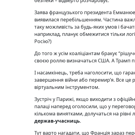
безпеки – відверто розчаровує.
Заява французького президента Емманюеля
виявилася перебільшенням. Частина важл
таку можливість за будь-яких умов і бачат
наприклад, планує обмежитися тільки лог
Росію?)
До того ж усім коаліціантам бракує “рішучо
своєю роллю визначаться США. А Трамп пр
І насамкінець, треба наголосити, що гара
завершення війни або перемир’я. Все це р
віртуальним інструментом.
Зустріч у Парижі, якщо виходити з офіційн
палаці наперед оголосили, що у переговор
кількома винятками, долучаться на рівні 
держав-учасниць
.
Тут варто нагадати, що Франція зараз пе