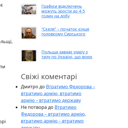
ає
Графіки відключень
можуть зрости до 4-5
годин на добу
“Скеля” – початок кінця
головкому Сирського
ольщі,
Польща завдає удару з
тилу по Україні, що воює
опи
Свіжі коментарі
Дмитро
до
Втратимо Федорова –
втратимо армію, втратимо
армію – втратимо державу
Не потвора
до
Втратимо
Федорова – втратимо армію,
втратимо армію – втратимо
орі
державу