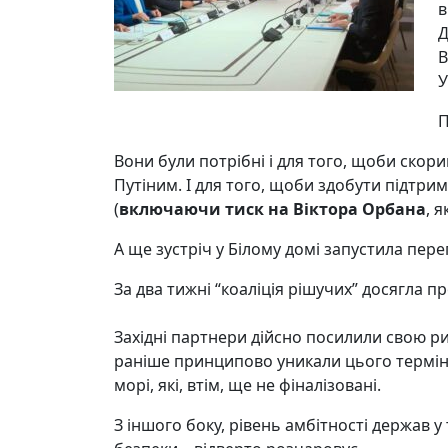
в
Д
В
У
П
Вони були потрібні і для того, щоби скори
Путіним. І для того, щоби здобути підтрим
(
включаючи тиск на Віктора Орбана
, 
А ще зустріч у Білому домі запустила пере
За два тижні “коаліція рішучих” досягла п
Західні партнери дійсно посилили свою р
раніше принципово уникали цього терміна)
морі, які, втім, ще не фіналізовані.
З іншого боку, рівень амбітності держав у 