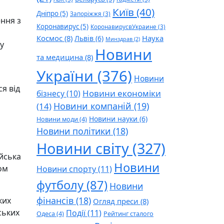
Київ
(40)
Дніпро
(5)
Запоріжжя
(3)
ення з
Коронавирус
(5)
КоронавирусвУкраине
(3)
Космос
(8)
Наука
Львів
(6)
Минздрав
(2)
 у
Новини
та медицина
(8)
України
(376)
Новини
я від
Новини економіки
бізнесу
(10)
Новини компаній
(19)
(14)
Новини науки
(6)
Новини моди
(4)
Новини політики
(18)
Новини світу
(327)
ійська
Новини
ом
Новини спорту
(11)
футболу
(87)
Новини
фінансів
(18)
ких
Огляд преси
(8)
ських
Події
(11)
Одеса
(4)
Рейтинг сталого