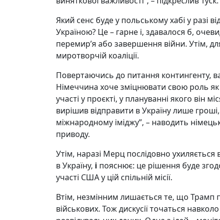
виняткової важливості”, – підкреслив Туск.
Який сенс буде у польському хабі у разі 
Україною? Це – гарне і, здавалося б, очев
перемир’я або завершення війни. Утім, для
миротворчій коаліції.
Повертаючись до питання контингенту, ва
Німеччина хоче зміцнювати свою роль як 
участі у проєкті, у плануванні якого він м
вирішив відправити в Україну лише гроші,
міжнародному іміджу”, – наводить німец
приводу.
Утім, наразі Мерц послідовно ухиляється 
в Україну,
і
пояснює: це рішення буде згодо
участі США у цій спільній місії.
Втім, незмінним лишається те, що Трамп
військових. Тож дискусії точаться навкол