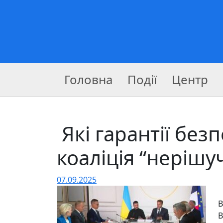
Головна
Події
Центр
Які гарантії без
коаліція “нерішу
07.09.2025
В
В