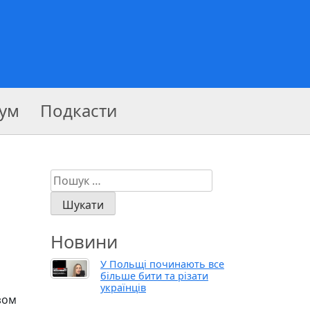
ум
Подкасти
Пошук:
Новини
У Польщі починають все
більше бити та різати
українців
зом