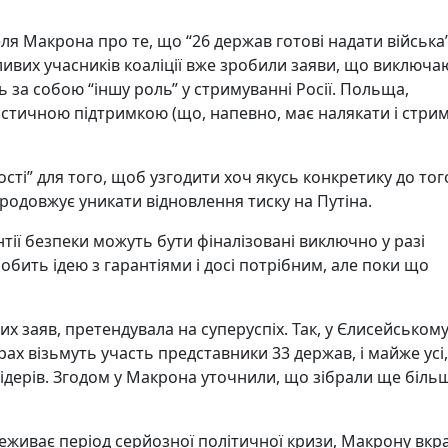
 Макрона про те, що “26 держав готові надати війська”
ивих учасників коаліції вже зробили заяви, що виключа
ь за собою “іншу роль” у стримуванні Росії. Польща,
істичною підтримкою (що, напевно, має налякати і стри
сті” для того, щоб узгодити хоч якусь конкретику до того,
одовжує уникати відновлення тиску на Путіна.
нтії безпеки можуть бути фіналізовані виключно у разі
обить ідею з гарантіями і досі потрібним, але поки що
их заяв, претендувала на суперуспіх. Так, у Єлисейськом
ах візьмуть участь представники 33 держав, і майже усі,
лідерів. Згодом у Макрона уточнили, що зібрали ще біль
реживає період серйозної політичної кризи, Макрону вкр