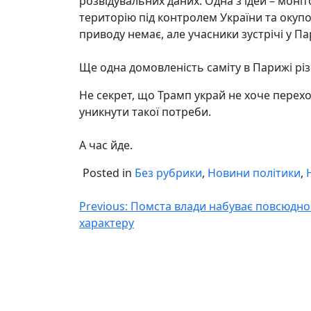
розвідувальних даних. Одна з ідей – мон
територію під контролем України та окуп
приводу немає, але учасники зустрічі у П
Ще одна домовленість саміту в Парижі різ
Не секрет, що Трамп украй не хоче перехо
уникнути такої потреби.
А час йде.
Posted in
Без рубрики
,
Новини політики
,
Навігація
Previous:
Помста влади набуває повсюдно
характеру
записів