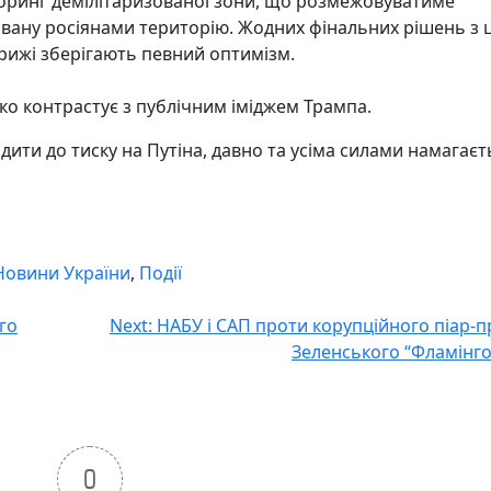
іторинг демілітаризованої зони, що розмежовуватиме
овану росіянами територію. Жодних фінальних рішень з 
арижі зберігають певний оптимізм.
ко контрастує з публічним іміджем Трампа.
дити до тиску на Путіна, давно та усіма силами намагаєт
Новини України
,
Події
го
Next:
НАБУ і САП проти корупційного піар-п
Зеленського “Фламінго”
0