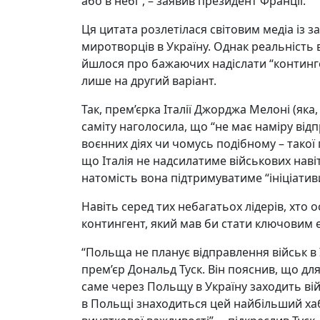
або в небі”, – заявив президент Франції.
Ця цитата розлетілася світовим медіа із з
миротворців в Україну. Однак реальність
йшлося про бажаючих надіслати “контин
лише на другий варіант.
Так, прем’єрка Італії Джорджа Мелоні (яка
саміту наголосила, що “не має наміру відп
воєнних діях чи чомусь подібному – такої 
що Італія не надсилатиме військових навіт
натомість вона підтримуватиме “ініціатив
Навіть серед тих небагатьох лідерів, хто 
контингент, який мав би стати ключовим 
“Польща не планує відправлення військ в У
прем’єр Дональд Туск. Він пояснив, що для
саме через Польщу в Україну заходить вій
в Польщі знаходиться цей найбільший хаб 