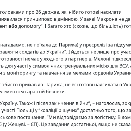
аголовками про 26 держав, які нібито готові насилати
 виявилася принципово відмінною. У заяві Макрона не д
гент
або
допомогу”. І багато хто (схоже, що більшість) го
, нагадаємо, не поїхала до Парижа) у пресрелізі за підсу
равляти солдатів до України”. І йдеться не лише про учас
готовності немає у жодного з партнерів. Мелоні підкресл
ь для участі у символічних тренувальних місіях для ЗСУ, 
и з моніторингу та навчання за межами кордонів України
особисто приїхав до Парижа, не всі готові надсилати в Ук
елементом гарантій безпеки.
країну. Також і після закінчення війни”, – наголосив, зо
 участі Польщі у “коаліції рішучих” достатньо того, що з
ськове постачання. “Ми відповідаємо за логістику. Відо
(у Жешуві. – ЄП). Це завдання достатньої, якщо не сказ