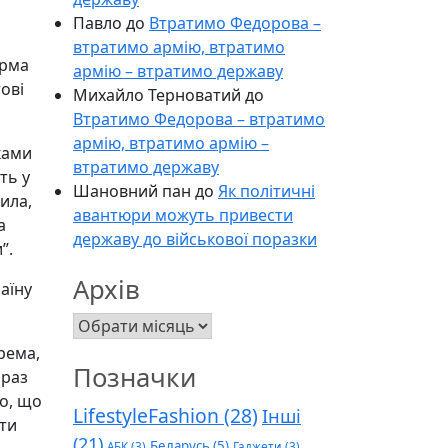
Павло
до
Втратимо Федорова –
втратимо армію, втратимо
арма
армію – втратимо державу
тові
Михайло Терноватий
до
Втратимо Федорова – втратимо
армію, втратимо армію –
мками
втратимо державу
ть у
Шановний пан
до
Як політичні
ила,
авантюри можуть привести
а
державу до військової поразки
”.
Архів
раїну
Архів
крема,
Позначки
араз
мо, що
LifestyleFashion
(28)
Інші
ати
(21)
Беларусь
(5)
АБК
(3)
Гаджети
(3)