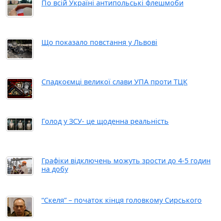
По всій Україні антипольські флешмоби
Що показало повстання у Львові
Спадкоємці великої слави УПА проти ТЦК
Голод у ЗСУ- це щоденна реальність
Графіки відключень можуть зрости до 4-5 годин
на добу
“Скеля” – початок кінця головкому Сирського