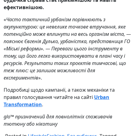
будь-яка справа стає приємнішою та навіть
ефективнішою.
«
Часто тактичний урбанізм порівнюють з
акупунктурою: це невелике точкове втручання, яке
потенційно може вплинути на весь організм міста, —
пояснює Євгенія Дулько, урбаністка, представниця ГО
«Міські реформи». — Переваги цього інструменту в
тому, що його легко використовувати в плані часу і
ресурсів. Результати таких проєктів тимчасові, що
теж плюс: це залишає можливості для
експериментів
».
Подробиці щодо кампанії, а також механіки та
правил голосування читайте на сайті
Urban
Transformation
.
glo™ призначений для повнолітніх споживачів
тютюну або нікотину