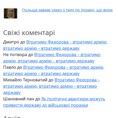
Польща завдає удару з тилу по Україні, що воює
Свіжі коментарі
Дмитро
до
Втратимо Федорова – втратимо армію,
втратимо армію – втратимо державу
Не потвора
до
Втратимо Федорова – втратимо
армію, втратимо армію – втратимо державу
Павло
до
Втратимо Федорова – втратимо армію,
втратимо армію – втратимо державу
Михайло Терноватий
до
Втратимо Федорова –
втратимо армію, втратимо армію – втратимо
державу
Шановний пан
до
Як політичні авантюри можуть
привести державу до військової поразки