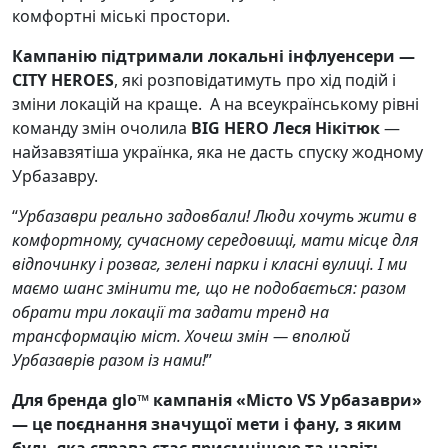
комфортні міські простори.
Кампанію підтримали локальні інфлуенсери —
CITY HEROES
, які розповідатимуть про хід подій і
зміни локацій на краще. А на всеукраїнському рівні
команду змін очолила
BIG HERO Леся Нікітюк
—
найзавзятіша українка, яка не дасть спуску жодному
Урбазавру.
“
Урбазаври реально задовбали! Люди хочуть жити в
комфортному, сучасному середовищі, мати місце для
відпочинку і розваг, зелені парки і класні вулиці. І ми
маємо шанс змінити те, що не подобається: разом
обрати три локації та задати тренд на
трансформацію міст. Хочеш змін — вполюй
Урбазаврів разом із нами!
”
Для бренда glo™ кампанія «Місто VS Урбазаври»
— це поєднання значущої мети і фану, з яким