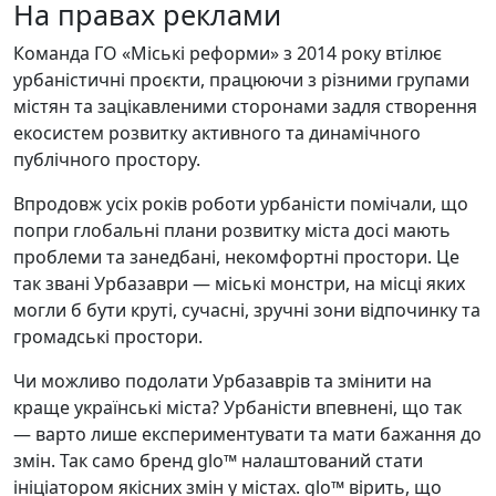
На правах реклами
Команда ГО «Міські реформи» з 2014 року втілює
урбаністичні проєкти, працюючи з різними групами
містян та зацікавленими сторонами задля створення
екосистем розвитку активного та динамічного
публічного простору.
Впродовж усіх років роботи урбаністи помічали, що
попри глобальні плани розвитку міста досі мають
проблеми та занедбані, некомфортні простори. Це
так звані Урбазаври — міські монстри, на місці яких
могли б бути круті, сучасні, зручні зони відпочинку та
громадські простори.
Чи можливо подолати Урбазаврів та змінити на
краще українські міста? Урбаністи впевнені, що так
— варто лише експериментувати та мати бажання до
змін. Так само бренд glo™ налаштований стати
ініціатором якісних змін у містах. glo™ вірить, що