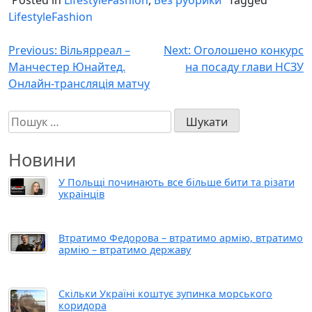
Posted in
LifestyleFashion
,
Без рубрики
Tagged
LifestyleFashion
Навігація
Previous:
Вільярреал –
Next:
Оголошено конкурс
Манчестер Юнайтед.
на посаду глави НСЗУ
записів
Онлайн-трансляція матчу
Пошук:
Новини
У Польщі починають все більше бити та різати
українців
Втратимо Федорова – втратимо армію, втратимо
армію – втратимо державу
Скільки Україні коштує зупинка морського
коридора