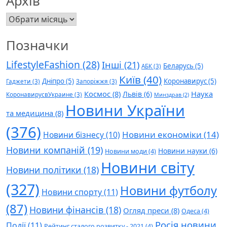
Архів
Архів
Позначки
LifestyleFashion
(28)
Інші
(21)
Беларусь
(5)
АБК
(3)
Київ
(40)
Дніпро
(5)
Коронавирус
(5)
Гаджети
(3)
Запоріжжя
(3)
Космос
(8)
Наука
Львів
(6)
КоронавирусвУкраине
(3)
Минздрав
(2)
Новини України
та медицина
(8)
(376)
Новини економіки
(14)
Новини бізнесу
(10)
Новини компаній
(19)
Новини науки
(6)
Новини моди
(4)
Новини світу
Новини політики
(18)
(327)
Новини футболу
Новини спорту
(11)
(87)
Новини фінансів
(18)
Огляд преси
(8)
Одеса
(4)
Росія новини
Події
(11)
Рейтинг сталого розвитку - 2021
(4)