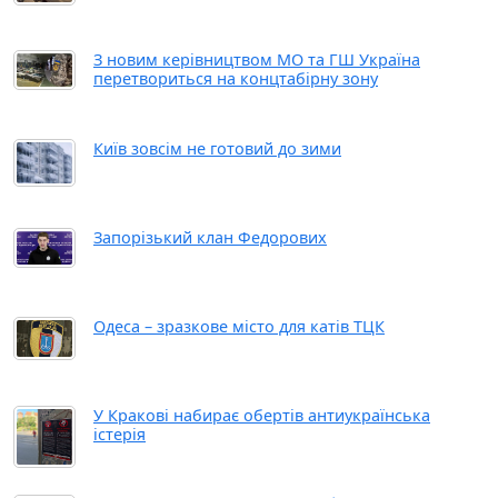
З новим керівництвом МО та ГШ Україна
перетвориться на концтабірну зону
Київ зовсім не готовий до зими
Запорізький клан Федорових
Одеса – зразкове місто для катів ТЦК
У Кракові набирає обертів антиукраїнська
істерія