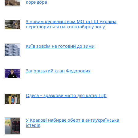
коридора
З новим керівництвом МО та ГШ Україна
перетвориться на концтабірну зону
Київ зовсім не готовий до зими
Запорізький клан Федорових
Одеса – зразкове місто для катів ТЦК
У Кракові набирає обертів антиукраїнська
істерія