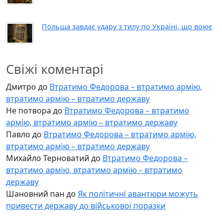
Польща завдає удару з тилу по Україні, що воює
Свіжі коментарі
Дмитро
до
Втратимо Федорова – втратимо армію,
втратимо армію – втратимо державу
Не потвора
до
Втратимо Федорова – втратимо
армію, втратимо армію – втратимо державу
Павло
до
Втратимо Федорова – втратимо армію,
втратимо армію – втратимо державу
Михайло Терноватий
до
Втратимо Федорова –
втратимо армію, втратимо армію – втратимо
державу
Шановний пан
до
Як політичні авантюри можуть
привести державу до військової поразки