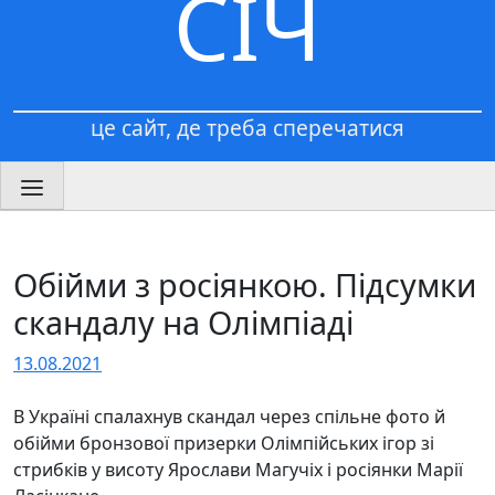
СІЧ
це сайт, де треба сперечатися
Обійми з росіянкою. Підсумки
скандалу на Олімпіаді
13.08.2021
В Україні спалахнув скандал через спільне фото й
обійми бронзової призерки Олімпійських ігор зі
стрибків у висоту Ярослави Магучіх і росіянки Марії