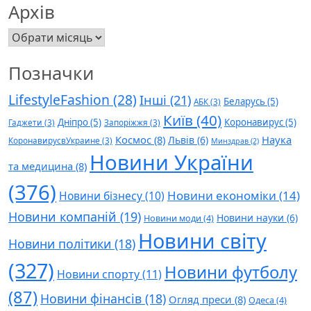
Архів
Архів
Позначки
LifestyleFashion
(28)
Інші
(21)
Беларусь
(5)
АБК
(3)
Київ
(40)
Дніпро
(5)
Коронавирус
(5)
Гаджети
(3)
Запоріжжя
(3)
Космос
(8)
Наука
Львів
(6)
КоронавирусвУкраине
(3)
Минздрав
(2)
Новини України
та медицина
(8)
(376)
Новини економіки
(14)
Новини бізнесу
(10)
Новини компаній
(19)
Новини науки
(6)
Новини моди
(4)
Новини світу
Новини політики
(18)
(327)
Новини футболу
Новини спорту
(11)
(87)
Новини фінансів
(18)
Огляд преси
(8)
Одеса
(4)