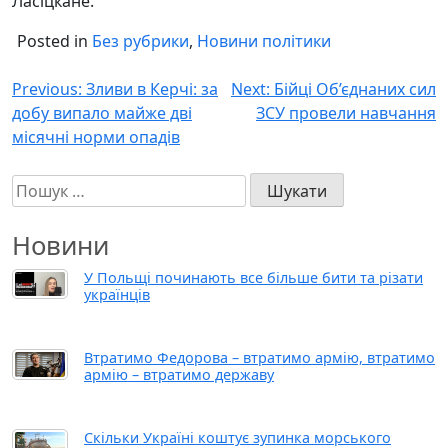
Ласіцкане.
Posted in
Без рубрики
,
Новини політики
Навігація
Previous:
Зливи в Керчі: за
Next:
Бійці Об’єднаних сил
добу випало майже дві
ЗСУ провели навчання
записів
місячні норми опадів
Пошук:
Новини
У Польщі починають все більше бити та різати
українців
Втратимо Федорова – втратимо армію, втратимо
армію – втратимо державу
Скільки Україні коштує зупинка морського