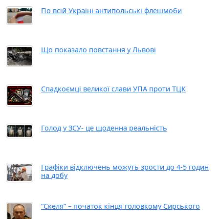
По всій Україні антипольські флешмоби
Що показало повстання у Львові
Спадкоємці великої слави УПА проти ТЦК
Голод у ЗСУ- це щоденна реальність
Графіки відключень можуть зрости до 4-5 годин
на добу
“Скеля” – початок кінця головкому Сирського