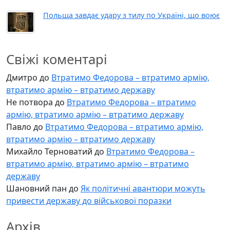
Польща завдає удару з тилу по Україні, що воює
Свіжі коментарі
Дмитро
до
Втратимо Федорова – втратимо армію,
втратимо армію – втратимо державу
Не потвора
до
Втратимо Федорова – втратимо
армію, втратимо армію – втратимо державу
Павло
до
Втратимо Федорова – втратимо армію,
втратимо армію – втратимо державу
Михайло Терноватий
до
Втратимо Федорова –
втратимо армію, втратимо армію – втратимо
державу
Шановний пан
до
Як політичні авантюри можуть
привести державу до військової поразки
Архів