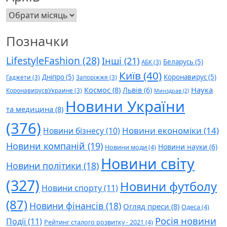
Архів
Позначки
LifestyleFashion
(28)
Інші
(21)
Беларусь
(5)
АБК
(3)
Київ
(40)
Дніпро
(5)
Коронавирус
(5)
Гаджети
(3)
Запоріжжя
(3)
Космос
(8)
Наука
Львів
(6)
КоронавирусвУкраине
(3)
Минздрав
(2)
Новини України
та медицина
(8)
(376)
Новини економіки
(14)
Новини бізнесу
(10)
Новини компаній
(19)
Новини науки
(6)
Новини моди
(4)
Новини світу
Новини політики
(18)
(327)
Новини футболу
Новини спорту
(11)
(87)
Новини фінансів
(18)
Огляд преси
(8)
Одеса
(4)
Росія новини
Події
(11)
Рейтинг сталого розвитку - 2021
(4)