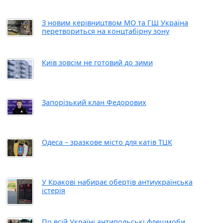
З новим керівництвом МО та ГШ Україна
перетвориться на концтабірну зону
Київ зовсім не готовий до зими
Запорізький клан Федорових
Одеса – зразкове місто для катів ТЦК
У Кракові набирає обертів антиукраїнська
істерія
По всій Україні антипольські флешмоби