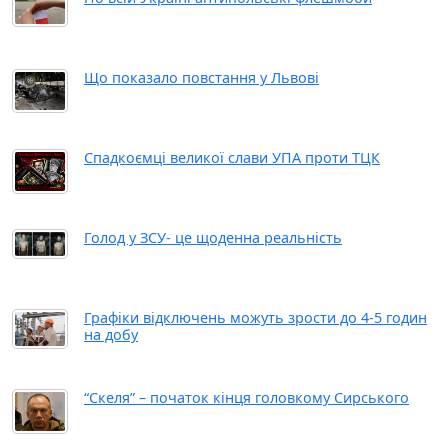
Що показало повстання у Львові
Спадкоємці великої слави УПА проти ТЦК
Голод у ЗСУ- це щоденна реальність
Графіки відключень можуть зрости до 4-5 годин
на добу
“Скеля” – початок кінця головкому Сирського