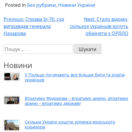
Posted in
Без рубрики
,
Новини України
Навігація
Previous:
Справа Іл-76: суд
Next:
Стало відомо,
виправдав генерала
скількох українців хочуть
записів
Назарова
обміняти з ОРДЛО
Пошук:
Новини
У Польщі починають все більше бити та різати
українців
Втратимо Федорова – втратимо армію, втратимо
армію – втратимо державу
Скільки Україні коштує зупинка морського
коридора