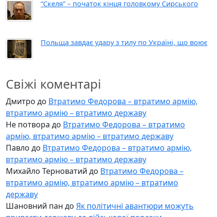
“Скеля” – початок кінця головкому Сирського
Польща завдає удару з тилу по Україні, що воює
Свіжі коментарі
Дмитро
до
Втратимо Федорова – втратимо армію,
втратимо армію – втратимо державу
Не потвора
до
Втратимо Федорова – втратимо
армію, втратимо армію – втратимо державу
Павло
до
Втратимо Федорова – втратимо армію,
втратимо армію – втратимо державу
Михайло Терноватий
до
Втратимо Федорова –
втратимо армію, втратимо армію – втратимо
державу
Шановний пан
до
Як політичні авантюри можуть