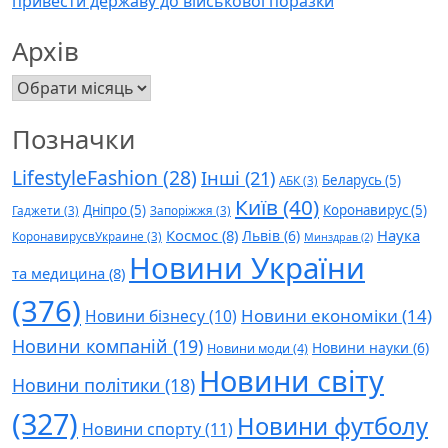
привести державу до військової поразки
Архів
Архів
Позначки
LifestyleFashion
(28)
Інші
(21)
Беларусь
(5)
АБК
(3)
Київ
(40)
Дніпро
(5)
Коронавирус
(5)
Гаджети
(3)
Запоріжжя
(3)
Космос
(8)
Наука
Львів
(6)
КоронавирусвУкраине
(3)
Минздрав
(2)
Новини України
та медицина
(8)
(376)
Новини економіки
(14)
Новини бізнесу
(10)
Новини компаній
(19)
Новини науки
(6)
Новини моди
(4)
Новини світу
Новини політики
(18)
(327)
Новини футболу
Новини спорту
(11)