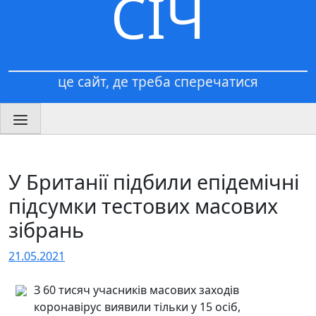
СІЧ
це сайт, де треба сперечатися
У Британії підбили епідемічні
підсумки тестових масових
зібрань
21.05.2021
З 60 тисяч учасників масових заходів
коронавірус виявили тільки у 15 осіб,