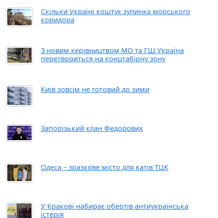
Скільки Україні коштує зупинка морського
коридора
З новим керівництвом МО та ГШ Україна
перетвориться на концтабірну зону
Київ зовсім не готовий до зими
Запорізький клан Федорових
Одеса – зразкове місто для катів ТЦК
У Кракові набирає обертів антиукраїнська
істерія