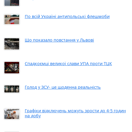
По всій Україні антипольські флешмоби
Що показало повстання у Львові
Спадкоємці великої слави УПА проти ТЦК
Голод у ЗСУ- це щоденна реальність
Графіки відключень можуть зрости до 4-5 годин
на добу