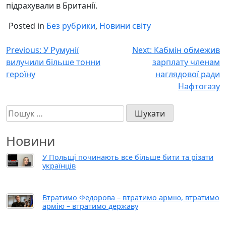
підрахували в Британії.
Posted in
Без рубрики
,
Новини світу
Навігація
Previous:
У Румунії
Next:
Кабмін обмежив
вилучили більше тонни
зарплату членам
записів
героїну
наглядової ради
Нафтогазу
Пошук:
Новини
У Польщі починають все більше бити та різати
українців
Втратимо Федорова – втратимо армію, втратимо
армію – втратимо державу