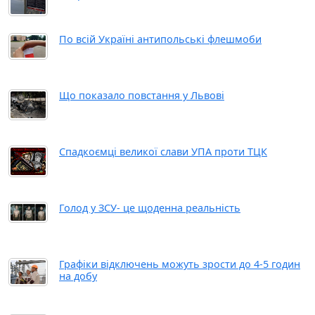
По всій Україні антипольські флешмоби
Що показало повстання у Львові
Спадкоємці великої слави УПА проти ТЦК
Голод у ЗСУ- це щоденна реальність
Графіки відключень можуть зрости до 4-5 годин
на добу