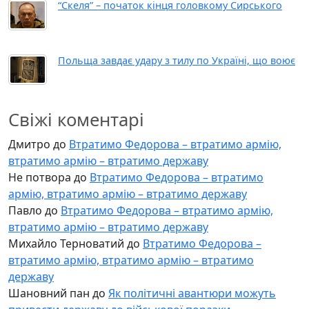
“Скеля” – початок кінця головкому Сирського
Польща завдає удару з тилу по Україні, що воює
Свіжі коментарі
Дмитро
до
Втратимо Федорова – втратимо армію,
втратимо армію – втратимо державу
Не потвора
до
Втратимо Федорова – втратимо
армію, втратимо армію – втратимо державу
Павло
до
Втратимо Федорова – втратимо армію,
втратимо армію – втратимо державу
Михайло Терноватий
до
Втратимо Федорова –
втратимо армію, втратимо армію – втратимо
державу
Шановний пан
до
Як політичні авантюри можуть