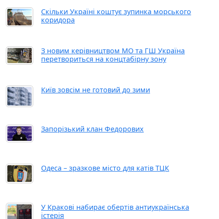
Скільки Україні коштує зупинка морського
коридора
З новим керівництвом МО та ГШ Україна
перетвориться на концтабірну зону
Київ зовсім не готовий до зими
Запорізький клан Федорових
Одеса – зразкове місто для катів ТЦК
У Кракові набирає обертів антиукраїнська
істерія