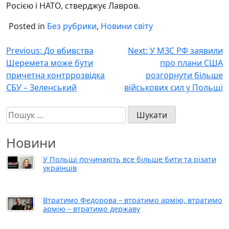
Росією і НАТО, стверджує Лавров.
Posted in
Без рубрики
,
Новини світу
Навігація
Previous:
До вбивства
Next:
У МЗС РФ заявили
Шеремета може бути
про плани США
записів
причетна контррозвідка
розгорнути більше
СБУ – Зеленський
військових сил у Польщі
Пошук:
Новини
У Польщі починають все більше бити та різати
українців
Втратимо Федорова – втратимо армію, втратимо
армію – втратимо державу