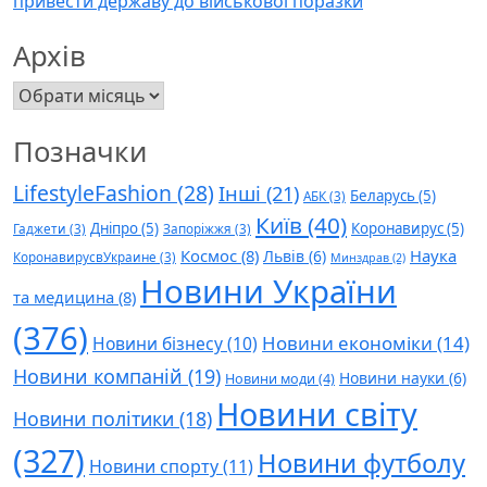
привести державу до військової поразки
Архів
Архів
Позначки
LifestyleFashion
(28)
Інші
(21)
Беларусь
(5)
АБК
(3)
Київ
(40)
Дніпро
(5)
Коронавирус
(5)
Гаджети
(3)
Запоріжжя
(3)
Космос
(8)
Наука
Львів
(6)
КоронавирусвУкраине
(3)
Минздрав
(2)
Новини України
та медицина
(8)
(376)
Новини економіки
(14)
Новини бізнесу
(10)
Новини компаній
(19)
Новини науки
(6)
Новини моди
(4)
Новини світу
Новини політики
(18)
(327)
Новини футболу
Новини спорту
(11)