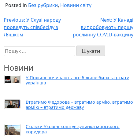
Posted in
Без рубрики
,
Новини світу
Навігація
Previous:
У Слузі народу
Next:
У Канаді
проведуть співбесіду з
випробовують першу
записів
Ляшком
рослинну COVID-вакцину
Пошук:
Новини
У Польщі починають все більше бити та різати
українців
Втратимо Федорова – втратимо армію, втратимо
армію – втратимо державу
Скільки Україні коштує зупинка морського
коридора