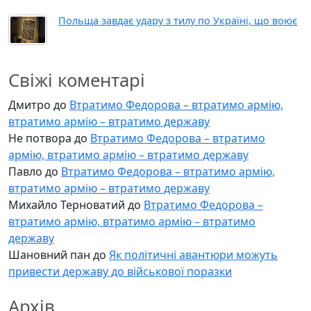
Польща завдає удару з тилу по Україні, що воює
Свіжі коментарі
Дмитро
до
Втратимо Федорова – втратимо армію,
втратимо армію – втратимо державу
Не потвора
до
Втратимо Федорова – втратимо
армію, втратимо армію – втратимо державу
Павло
до
Втратимо Федорова – втратимо армію,
втратимо армію – втратимо державу
Михайло Терноватий
до
Втратимо Федорова –
втратимо армію, втратимо армію – втратимо
державу
Шановний пан
до
Як політичні авантюри можуть
привести державу до військової поразки
Архів