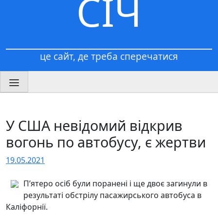
СІЧ
це сайт, де треба сперечатися
У США невідомий відкрив
вогонь по автобусу, є жертви
19.05.2021
П’ятеро осіб були поранені і ще двоє загинули в
результаті обстрілу пасажирського автобуса в
Каліфорнії.