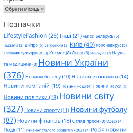
Архів
Позначки
LifestyleFashion
(28)
Інші
(21)
Беларусь
(5)
АБК
(3)
Київ
(40)
Дніпро
(5)
Коронавирус
(5)
Гаджети
(3)
Запоріжжя
(3)
Космос
(8)
Наука
Львів
(6)
КоронавирусвУкраине
(3)
Минздрав
(2)
Новини України
та медицина
(8)
(376)
Новини економіки
(14)
Новини бізнесу
(10)
Новини компаній
(19)
Новини науки
(6)
Новини моди
(4)
Новини світу
Новини політики
(18)
(327)
Новини футболу
Новини спорту
(11)
(87)
Новини фінансів
(18)
Огляд преси
(8)
Одеса
(4)
Росія новини
Події
(11)
Рейтинг сталого розвитку - 2021
(4)