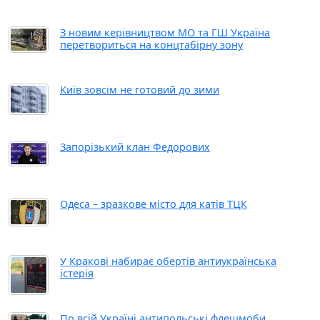
З новим керівництвом МО та ГШ Україна
перетвориться на концтабірну зону
Київ зовсім не готовий до зими
Запорізький клан Федорових
Одеса – зразкове місто для катів ТЦК
У Кракові набирає обертів антиукраїнська
істерія
По всій Україні антипольські флешмоби