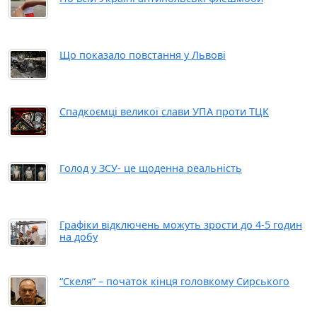
Що показало повстання у Львові
Спадкоємці великої слави УПА проти ТЦК
Голод у ЗСУ- це щоденна реальність
Графіки відключень можуть зрости до 4-5 годин
на добу
“Скеля” – початок кінця головкому Сирського