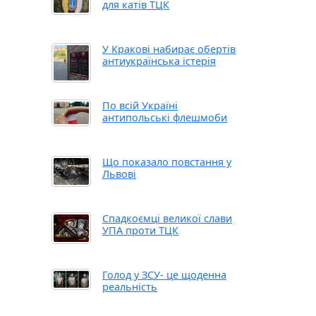
для катів ТЦК
У Кракові набирає обертів
антиукраїнська істерія
По всій Україні
антипольські флешмоби
Що показало повстання у
Львові
Спадкоємці великої слави
УПА проти ТЦК
Голод у ЗСУ- це щоденна
реальність