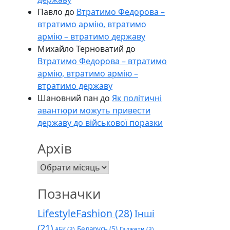
Павло
до
Втратимо Федорова –
втратимо армію, втратимо
армію – втратимо державу
Михайло Терноватий
до
Втратимо Федорова – втратимо
армію, втратимо армію –
втратимо державу
Шановний пан
до
Як політичні
авантюри можуть привести
державу до військової поразки
Архів
Архів
Позначки
LifestyleFashion
(28)
Інші
(21)
Беларусь
(5)
АБК
(3)
Гаджети
(3)