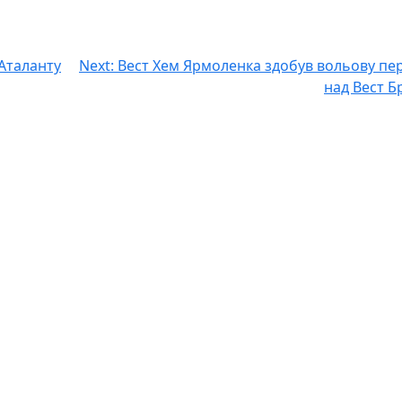
Аталанту
Next:
Вест Хем Ярмоленка здобув вольову пе
над Вест Б