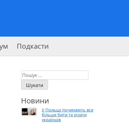
ум
Подкасти
Пошук:
Новини
У Польщі починають все
більше бити та різати
українців