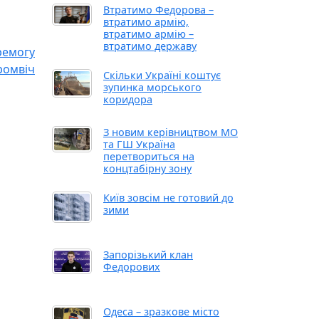
Втратимо Федорова –
втратимо армію,
втратимо армію –
втратимо державу
ремогу
ромвіч
Скільки Україні коштує
зупинка морського
коридора
З новим керівництвом МО
та ГШ Україна
перетвориться на
концтабірну зону
Київ зовсім не готовий до
зими
Запорізький клан
Федорових
Одеса – зразкове місто