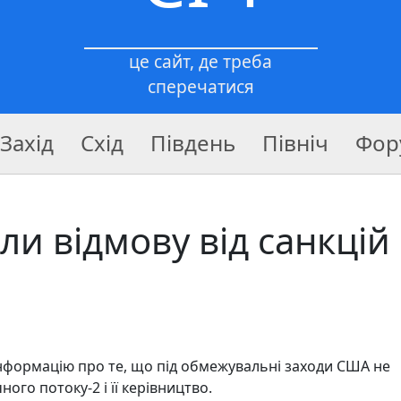
це сайт, де треба
сперечатися
Захід
Схід
Південь
Північ
Фор
и відмову від санкцій
нформацію про те, що під обмежувальні заходи США не
ого потоку-2 і її керівництво.