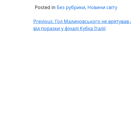
Posted in
Без рубрики
,
Новини світу
Навігація
Previous:
Гол Малиновського не врятував 
від поразки у фіналі Кубка Італії
записів