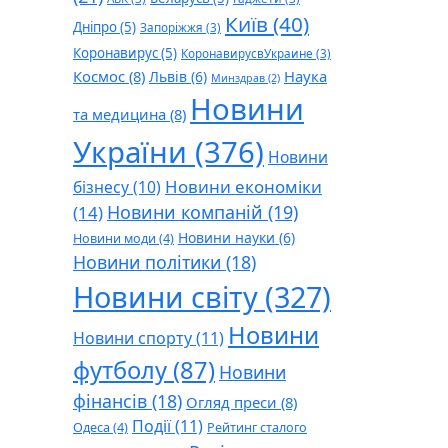
Київ
(40)
Дніпро
(5)
Запоріжжя
(3)
Коронавирус
(5)
КоронавирусвУкраине
(3)
Космос
(8)
Наука
Львів
(6)
Минздрав
(2)
Новини
та медицина
(8)
України
(376)
Новини
Новини економіки
бізнесу
(10)
Новини компаній
(19)
(14)
Новини науки
(6)
Новини моди
(4)
Новини політики
(18)
Новини світу
(327)
Новини
Новини спорту
(11)
футболу
(87)
Новини
фінансів
(18)
Огляд преси
(8)
Події
(11)
Одеса
(4)
Рейтинг сталого