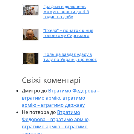
Графіки відключень
можуть зрости до 4-5
годин на добу
“Скеля” – початок кінця
головкому Сирського
Польща завдає удару з
тилу по Україні, що воює
Свіжі коментарі
Дмитро
до
Втратимо Федорова –
втратимо армію, втратимо
армію – втратимо державу
Не потвора
до
Втратимо
Федорова – втратимо армію,
втратимо армію – втратимо
державу