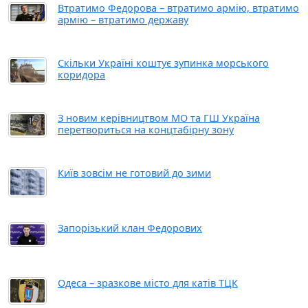
Втратимо Федорова – втратимо армію, втратимо
армію – втратимо державу
Скільки Україні коштує зупинка морського
коридора
З новим керівництвом МО та ГШ Україна
перетвориться на концтабірну зону
Київ зовсім не готовий до зими
Запорізький клан Федорових
Одеса – зразкове місто для катів ТЦК