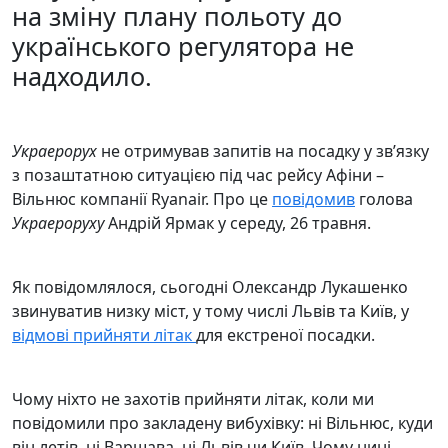
на зміну плану польоту до
українського регулятора не
надходило.
Украерорух
не отримував запитів на посадку у зв’язку
з позаштатною ситуацією під час рейсу Афіни –
Вільнюс компанії Ryanair. Про це
повідомив
голова
Украероруху
Андрій Ярмак у середу, 26 травня.
Як повідомлялося, сьогодні Олександр Лукашенко
звинуватив низку міст, у тому числі Львів та Київ, у
відмові прийняти літак
для екстреної посадки.
Чому ніхто не захотів прийняти літак, коли ми
повідомили про закладену вибухівку: ні Вільнюс, куди
він летів, ні Варшава, ні Львів чи Київ. Чому нині