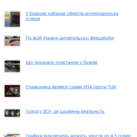
У Кракові набирає обертів антиукраїнська
істерія
По всій Україні антипольські флешмоби
Що показало повстання у Львові
Спадкоємці великої слави УПА проти ТЦК
Голод у ЗСУ- це щоденна реальність
Графіки відключень можуть зрости до 4-5 годин