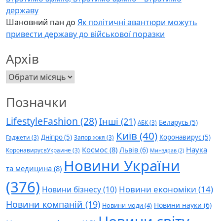
державу
Шановний пан
до
Як політичні авантюри можуть
привести державу до військової поразки
Архів
Архів
Позначки
LifestyleFashion
(28)
Інші
(21)
Беларусь
(5)
АБК
(3)
Київ
(40)
Дніпро
(5)
Коронавирус
(5)
Гаджети
(3)
Запоріжжя
(3)
Космос
(8)
Наука
Львів
(6)
КоронавирусвУкраине
(3)
Минздрав
(2)
Новини України
та медицина
(8)
(376)
Новини економіки
(14)
Новини бізнесу
(10)
Новини компаній
(19)
Новини науки
(6)
Новини моди
(4)