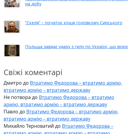
на добу
“Скеля” – початок кінця головкому Сирського
Польща завдає удару з тилу по Україні, що воює
Свіжі коментарі
Дмитро
до
Втратимо Федорова – втратимо армію,
втратимо армію – втратимо державу
Не потвора
до
Втратимо Федорова – втратимо
армію, втратимо армію – втратимо державу
Павло
до
Втратимо Федорова – втратимо армію,
втратимо армію – втратимо державу
Михайло Терноватий
до
Втратимо Федорова –
втратимо армію, втратимо армію – втратимо