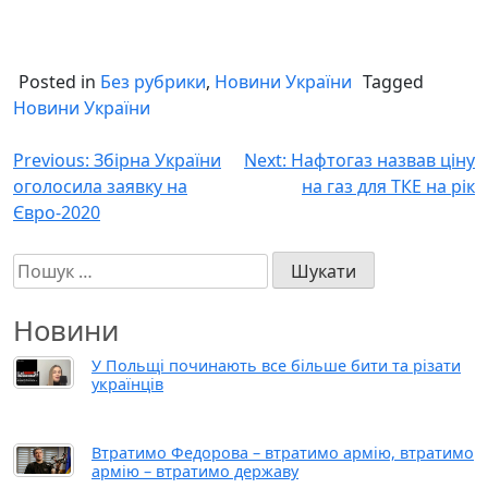
Posted in
Без рубрики
,
Новини України
Tagged
Новини України
Навігація
Previous:
Збірна України
Next:
Нафтогаз назвав ціну
оголосила заявку на
на газ для ТКЕ на рік
записів
Євро-2020
Пошук:
Новини
У Польщі починають все більше бити та різати
українців
Втратимо Федорова – втратимо армію, втратимо
армію – втратимо державу