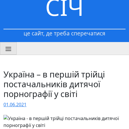
СІЧ
це сайт, де треба сперечатися
Україна – в першій трійці
постачальників дитячої
порнографії у світі
01.06.2021