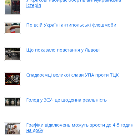
істерія
По всій Україні антипольські флешмоби
Що показало повстання у Львові
Спадкоємці великої слави УПА проти ТЦК
Голод у ЗСУ- це щоденна реальність
Графіки відключень можуть зрости до 4-5 годин
на добу