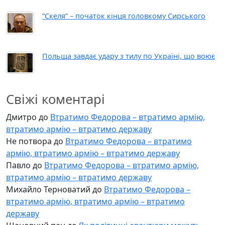
“Скеля” – початок кінця головкому Сирського
Польща завдає удару з тилу по Україні, що воює
Свіжі коментарі
Дмитро
до
Втратимо Федорова – втратимо армію,
втратимо армію – втратимо державу
Не потвора
до
Втратимо Федорова – втратимо
армію, втратимо армію – втратимо державу
Павло
до
Втратимо Федорова – втратимо армію,
втратимо армію – втратимо державу
Михайло Терноватий
до
Втратимо Федорова –
втратимо армію, втратимо армію – втратимо
державу