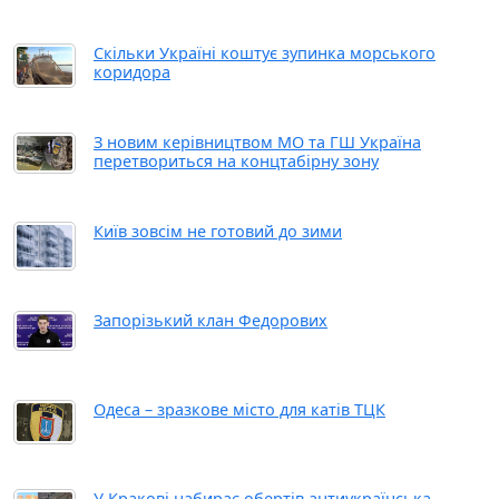
Скільки Україні коштує зупинка морського
коридора
З новим керівництвом МО та ГШ Україна
перетвориться на концтабірну зону
Київ зовсім не готовий до зими
Запорізький клан Федорових
Одеса – зразкове місто для катів ТЦК
У Кракові набирає обертів антиукраїнська