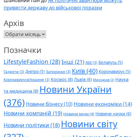
Шановний пан
до
Як політичні авантюри можуть
привести державу до військової поразки
Архів
Архів
Позначки
LifestyleFashion
(28)
Інші
(21)
Беларусь
(5)
АБК
(3)
Київ
(40)
Дніпро
(5)
Коронавирус
(5)
Гаджети
(3)
Запоріжжя
(3)
Космос
(8)
Наука
Львів
(6)
КоронавирусвУкраине
(3)
Минздрав
(2)
Новини України
та медицина
(8)
(376)
Новини економіки
(14)
Новини бізнесу
(10)
Новини компаній
(19)
Новини науки
(6)
Новини моди
(4)
Новини світу
Новини політики
(18)
(327)