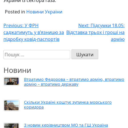
України із сектора Газа.
Posted in
Новини України
Навігація
Previous:
У ФРН
Next:
Підсумки 18.05:
саджатимуть у в’язницю за
Відставка трьох і гроші на
записів
підробку ковід-паспортів
армію
Пошук:
Новини
Втратимо Федорова – втратимо армію, втратимо
армію – втратимо державу
Скільки Україні коштує зупинка морського
коридора
З новим керівництвом МО та ГШ Україна