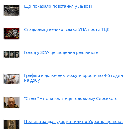
Що показало повстання у Львові
Спадкоємці великої слави УПА проти ТЦК
Голод у ЗСУ- це щоденна реальність
Графіки відключень можуть зрости до 4-5 годин
на добу
“Скеля” – початок кінця головкому Сирського
Польща завдає удару з тилу по Україні, що воює