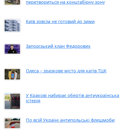
перетвориться на концтабірну зону
Київ зовсім не готовий до зими
Запорізький клан Федорових
Одеса – зразкове місто для катів ТЦК
У Кракові набирає обертів антиукраїнська
істерія
По всій Україні антипольські флешмоби