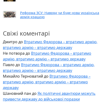
Реформа ЗСУ: Навряд чи буде нова українська
армія кращою
Свіжі коментарі
Дмитро
до
Втратимо Федорова – втратимо армію,
втратимо армію – втратимо державу
Не потвора
до
Втратимо Федорова – втратимо
армію, втратимо армію – втратимо державу
Павло
до
Втратимо Федорова – втратимо армію,
втратимо армію – втратимо державу
Михайло Терноватий
до
Втратимо Федорова –
втратимо армію, втратимо армію – втратимо
державу
Шановний пан
до
Як політичні авантюри можуть
привести державу до військової поразки