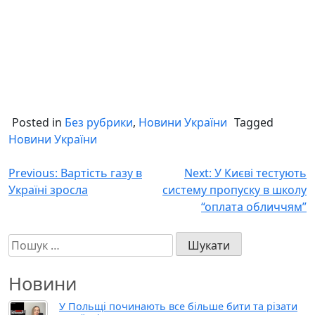
Posted in
Без рубрики
,
Новини України
Tagged
Новини України
Навігація
Previous:
Вартість газу в
Next:
У Києві тестують
Україні зросла
систему пропуску в школу
записів
“оплата обличчям”
Пошук:
Новини
У Польщі починають все більше бити та різати