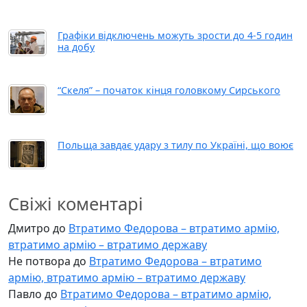
Графіки відключень можуть зрости до 4-5 годин
на добу
“Скеля” – початок кінця головкому Сирського
Польща завдає удару з тилу по Україні, що воює
Свіжі коментарі
Дмитро
до
Втратимо Федорова – втратимо армію,
втратимо армію – втратимо державу
Не потвора
до
Втратимо Федорова – втратимо
армію, втратимо армію – втратимо державу
Павло
до
Втратимо Федорова – втратимо армію,