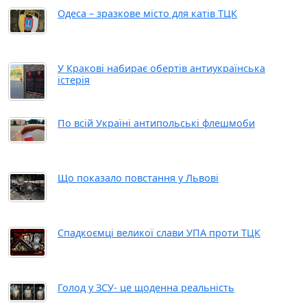
Одеса – зразкове місто для катів ТЦК
У Кракові набирає обертів антиукраїнська
істерія
По всій Україні антипольські флешмоби
Що показало повстання у Львові
Спадкоємці великої слави УПА проти ТЦК
Голод у ЗСУ- це щоденна реальність