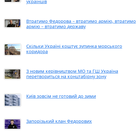
українців
Втратимо Федорова – втратимо армію, втратимо
армію – втратимо державу
Скільки Україні коштує зупинка морського
коридора
З новим керівництвом МО та ГШ Україна
перетвориться на концтабірну зону
Київ зовсім не готовий до зими
Запорізький клан Федорових