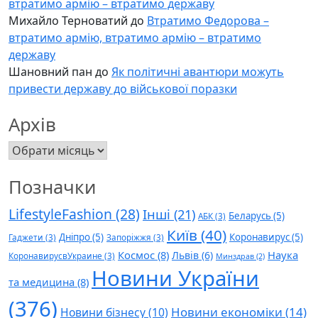
втратимо армію – втратимо державу
Михайло Терноватий
до
Втратимо Федорова –
втратимо армію, втратимо армію – втратимо
державу
Шановний пан
до
Як політичні авантюри можуть
привести державу до військової поразки
Архів
Архів
Позначки
LifestyleFashion
(28)
Інші
(21)
Беларусь
(5)
АБК
(3)
Київ
(40)
Дніпро
(5)
Коронавирус
(5)
Гаджети
(3)
Запоріжжя
(3)
Космос
(8)
Наука
Львів
(6)
КоронавирусвУкраине
(3)
Минздрав
(2)
Новини України
та медицина
(8)
(376)
Новини економіки
(14)
Новини бізнесу
(10)