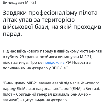
Винищувач МіГ-21
Завдяки професіоналізму пілота
літак упав за територією
військової бази, на якій проходив
парад.
Під час військового параду в лівійському місті Бенгазі
в суботу, 29 травня, розбився винищувач МіГ-21,
пілот загинув. Про це
повідомляє
РІА Новости з
посиланням на джерело у ВПС Лівії.
“Винищувач МіГ-21 зазнав аварії під час військового
параду Лівійської національної армії (ЛНА) в Бенгазі,
пілот – бригадний генерал Джамаль бен Амер –
загинув”, – цитує видання джерело.