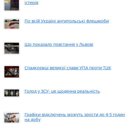
істерія
По всій Україні антипольські флешмоби
Що показало повстання у Львові
Спадкоємці великої слави УПА проти ТЦК
Голод у ЗСУ- це щоденна реальність
Графіки відключень можуть зрости до 4-5 годин
на добу