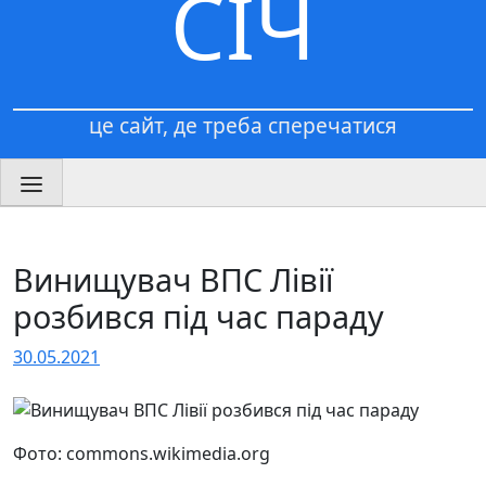
СІЧ
це сайт, де треба сперечатися
Винищувач ВПС Лівії
розбився під час параду
30.05.2021
Фото: commons.wikimedia.org