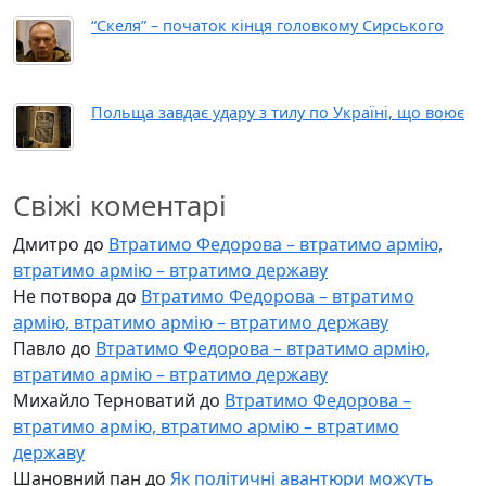
“Скеля” – початок кінця головкому Сирського
Польща завдає удару з тилу по Україні, що воює
Свіжі коментарі
Дмитро
до
Втратимо Федорова – втратимо армію,
втратимо армію – втратимо державу
Не потвора
до
Втратимо Федорова – втратимо
армію, втратимо армію – втратимо державу
Павло
до
Втратимо Федорова – втратимо армію,
втратимо армію – втратимо державу
Михайло Терноватий
до
Втратимо Федорова –
втратимо армію, втратимо армію – втратимо
державу
Шановний пан
до
Як політичні авантюри можуть