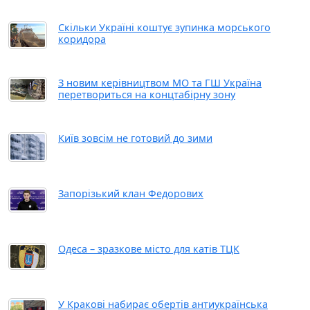
Скільки Україні коштує зупинка морського
коридора
З новим керівництвом МО та ГШ Україна
перетвориться на концтабірну зону
Київ зовсім не готовий до зими
Запорізький клан Федорових
Одеса – зразкове місто для катів ТЦК
У Кракові набирає обертів антиукраїнська