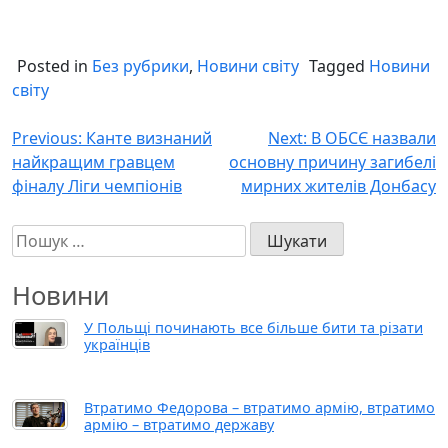
Posted in
Без рубрики
,
Новини світу
Tagged
Новини
світу
Навігація
Previous:
Канте визнаний
Next:
В ОБСЄ назвали
найкращим гравцем
основну причину загибелі
записів
фіналу Ліги чемпіонів
мирних жителів Донбасу
Пошук:
Новини
У Польщі починають все більше бити та різати
українців
Втратимо Федорова – втратимо армію, втратимо
армію – втратимо державу