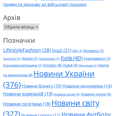
привести державу до військової поразки
Архів
Архів
Позначки
LifestyleFashion
(28)
Інші
(21)
Беларусь
(5)
АБК
(3)
Київ
(40)
Дніпро
(5)
Коронавирус
(5)
Гаджети
(3)
Запоріжжя
(3)
Космос
(8)
Наука
Львів
(6)
КоронавирусвУкраине
(3)
Минздрав
(2)
Новини України
та медицина
(8)
(376)
Новини економіки
(14)
Новини бізнесу
(10)
Новини компаній
(19)
Новини науки
(6)
Новини моди
(4)
Новини світу
Новини політики
(18)
(327)
Новини футболу
Новини спорту
(11)