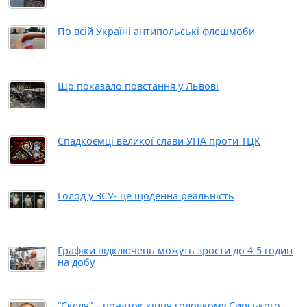
По всій Україні антипольські флешмоби
Що показало повстання у Львові
Спадкоємці великої слави УПА проти ТЦК
Голод у ЗСУ- це щоденна реальність
Графіки відключень можуть зрости до 4-5 годин
на добу
“Скеля” – початок кінця головкому Сирського