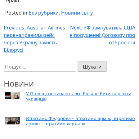
теракт.
Posted in
Без рубрики
,
Новини світу
Навігація
Previous:
Austrian Airlines
Next:
РФ звинуватила США
перенаправила рейс
в порушенні Договору про
записів
через Україну замість
озброєння
Білорусі
Пошук:
Новини
У Польщі починають все більше бити та різати
українців
Втратимо Федорова – втратимо армію, втратимо
армію – втратимо державу