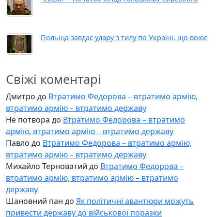
Польща завдає удару з тилу по Україні, що воює
Свіжі коментарі
Дмитро
до
Втратимо Федорова – втратимо армію,
втратимо армію – втратимо державу
Не потвора
до
Втратимо Федорова – втратимо
армію, втратимо армію – втратимо державу
Павло
до
Втратимо Федорова – втратимо армію,
втратимо армію – втратимо державу
Михайло Терноватий
до
Втратимо Федорова –
втратимо армію, втратимо армію – втратимо
державу
Шановний пан
до
Як політичні авантюри можуть
привести державу до військової поразки