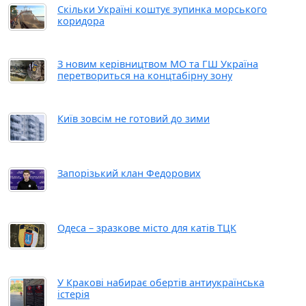
Скільки Україні коштує зупинка морського
коридора
З новим керівництвом МО та ГШ Україна
перетвориться на концтабірну зону
Київ зовсім не готовий до зими
Запорізький клан Федорових
Одеса – зразкове місто для катів ТЦК
У Кракові набирає обертів антиукраїнська
істерія