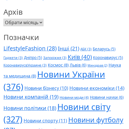
Архів
Архів
Позначки
LifestyleFashion
(28)
Інші
(21)
Беларусь
(5)
АБК
(3)
Київ
(40)
Дніпро
(5)
Коронавирус
(5)
Гаджети
(3)
Запоріжжя
(3)
Космос
(8)
Наука
Львів
(6)
КоронавирусвУкраине
(3)
Минздрав
(2)
Новини України
та медицина
(8)
(376)
Новини економіки
(14)
Новини бізнесу
(10)
Новини компаній
(19)
Новини науки
(6)
Новини моди
(4)
Новини світу
Новини політики
(18)
(327)
Новини футболу
Новини спорту
(11)